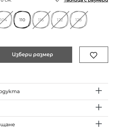
в см.
Таблица с размери
104
110
116
122
128
Избери размер
родукта
ъщане