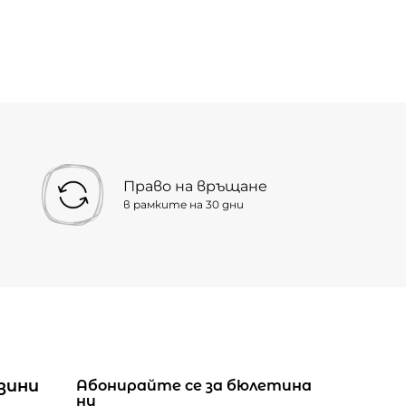
Право на връщане
в рамките на 30 дни
зини
Абонирайте се за бюлетина
ни