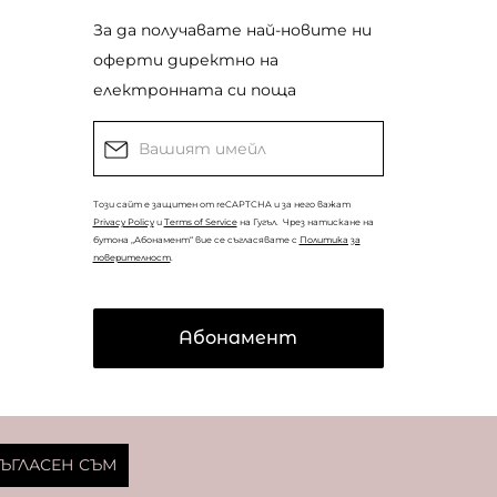
За да получавате най-новите ни
оферти директно на
електронната си поща
Този сайт е защитен от reCAPTCHA и за него важат
Privacy Policy
и
Terms of Service
на Гугъл.
Чрез натискане на
бутона „Абонамент“ вие се съгласявате с
Политика за
поверителност
.
Абонамент
© Copyright
Coolclub
2022. Всички права запазени.
ЪГЛАСЕН СЪМ