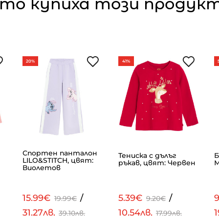
то купиха този продукт,
20%
41%
Спортен панталон
Тениска с дълъг
Б
LILO&STITCH, цвят:
ръкав, цвят: Червен
М
Виолетов
15.99€
/
5.39€
/
19.99€
9.20€
31.27лв.
10.54лв.
1
39.10лв.
17.99лв.