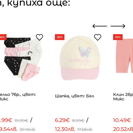
 купиха още:
50%
30%
30%
ельо 7бр., цвят:
Клин 2бр
Шапка, цвят: Бял
икс
Микс
9.99€
/
6.29€
/
10.49€
19.99€
8.99€
9.54лв.
12.30лв.
20.52лв
39.10лв.
17.58лв.