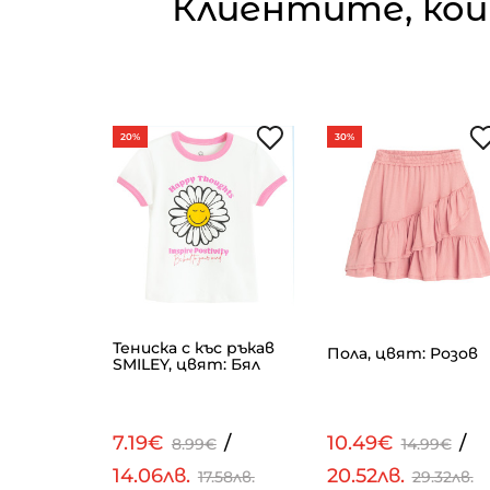
Клиентите, кои
20%
30%
ъг ръкав,
Тениска с къс ръкав
Пола, цвят: Розов
в
SMILEY, цвят: Бял
/
7.19€
/
10.49€
/
€
8.99€
14.99€
14.06лв.
20.52лв.
.54лв.
17.58лв.
29.32лв.