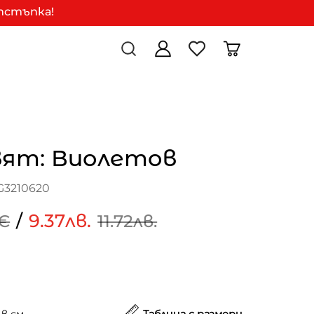
отстъпка!
вят: Виолетов
G3210620
/
9.37лв.
9€
11.72лв.