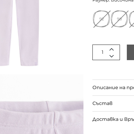
Размер: Височина 
92
98
Описание на п
Състав
Доставка и Вр