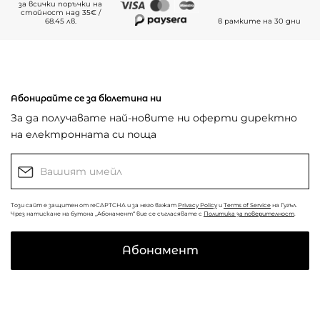
за всички поръчки на
стойност над 35€ /
68.45 лв.
в рамките на 30 дни
Абонирайте се за бюлетина ни
За да получавате най-новите ни оферти директно
на електронната си поща
Този сайт е защитен от reCAPTCHA и за него важат
Privacy Policy
и
Terms of Service
на Гугъл.
Чрез натискане на бутона „Абонамент“ вие се съгласявате с
Политика за поверителност
.
Абонамент