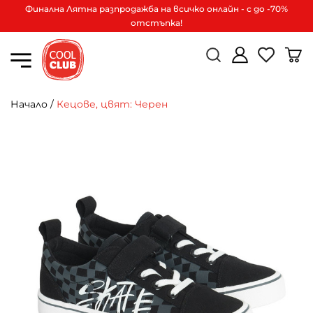
Финална Лятна разпродажба на всичко онлайн - с до -70%
отстъпка!
Начало
/
Кецове, цвят: Черен