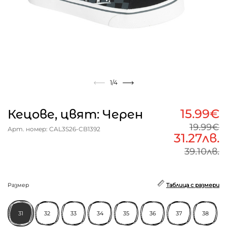
1
/4
15.99€
Кецове, цвят: Черен
19.99€
Арт. номер: CAL3S26-CB1392
31.27лв.
39.10лв.
Размер
Таблица с размери
31
32
33
34
35
36
37
38