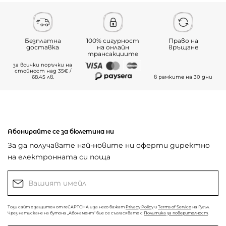
Безплатна
100% сигурност
Право на
доставка
на онлайн
връщане
трансакциите
за всички поръчки на
стойност над 35€ /
68.45 лв.
в рамките на 30 дни
Абонирайте се за бюлетина ни
За да получавате най-новите ни оферти директно
на електронната си поща
Този сайт е защитен от reCAPTCHA и за него важат
Privacy Policy
и
Terms of Service
на Гугъл.
Чрез натискане на бутона „Абонамент“ вие се съгласявате с
Политика за поверителност
.