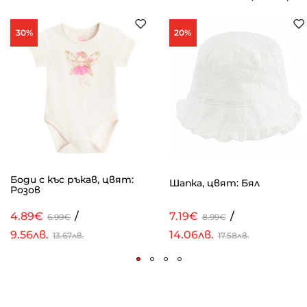
30%
20%
Боди с къс ръкав, цвят:
Шапка, цвят: Бял
Розов
4.89€
/
7.19€
/
6.99€
8.99€
9.56лв.
14.06лв.
13.67лв.
17.58лв.