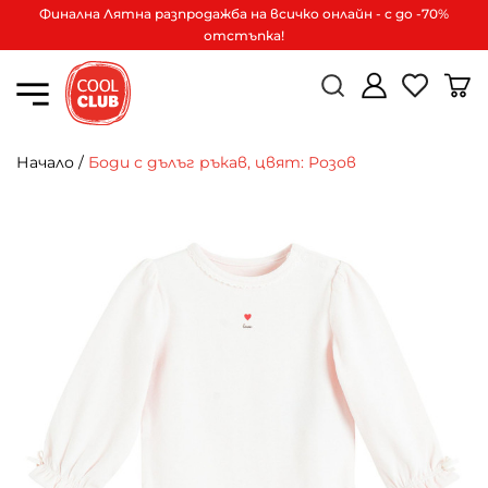
Финална Лятна разпродажба на всичко онлайн - с до -70%
отстъпка!
Начало
/
Боди с дълъг ръкав, цвят: Розов