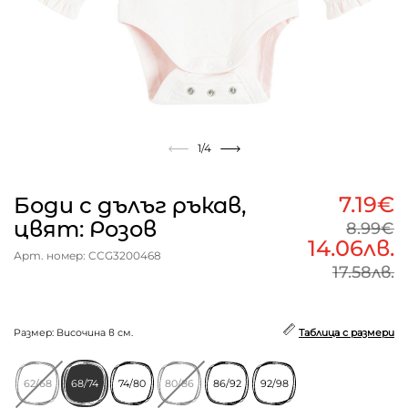
1
/4
7.19€
Боди с дълъг ръкав,
цвят: Розов
8.99€
14.06лв.
Арт. номер: CCG3200468
17.58лв.
Размер: Височина в см.
Таблица с размери
62/68
68/74
74/80
80/86
86/92
92/98