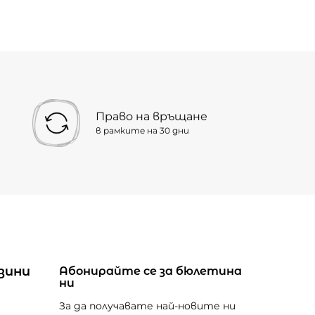
Право на връщане
в рамките на 30 дни
зини
Абонирайте се за бюлетина
ни
За да получавате най-новите ни