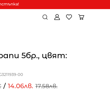
отстъпка!
рапи 5бр., цвят:
G3211939-00
/
14.06лв.
€
17.58лв.