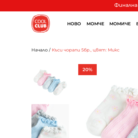
Финална 
НОВО
МОМЧЕ
МОМИЧЕ
Начало
/
Къси чорапи 5бр., цвят: Микс
20%