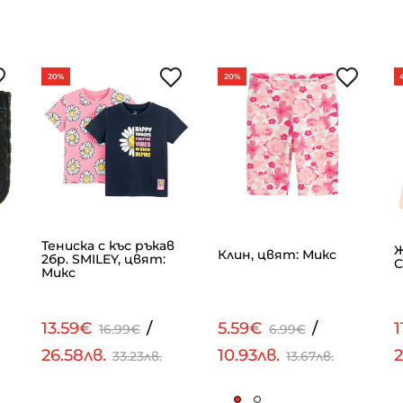
20%
20%
Тениска с къс ръкав
Ж
Клин, цвят: Микс
2бр. SMILEY, цвят:
С
Микс
13.59€
/
5.59€
/
1
16.99€
6.99€
26.58лв.
10.93лв.
2
33.23лв.
13.67лв.