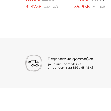
31.47лв.
35.19лв.
.23лв.
44.96лв.
39.10лв.
Безплатна доставка
за всички поръчки на
стойност над 35€ / 68.45 лв.