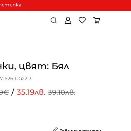
отстъпка!
ки, цвят: Бял
W1S26-CG2213
/
35.19лв.
99€
39.10лв.