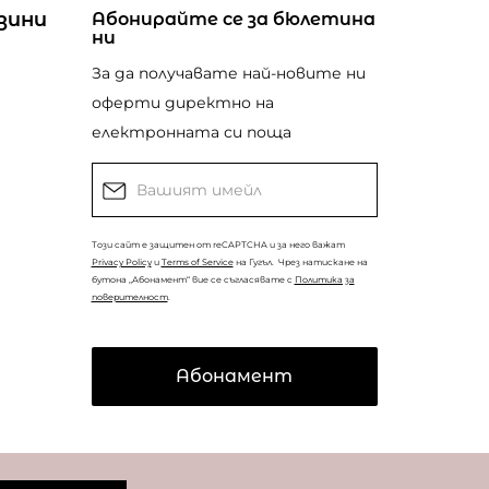
зини
Абонирайте се за бюлетина
ни
За да получавате най-новите ни
оферти директно на
електронната си поща
Този сайт е защитен от reCAPTCHA и за него важат
Privacy Policy
и
Terms of Service
на Гугъл.
Чрез натискане на
бутона „Абонамент“ вие се съгласявате с
Политика за
поверителност
.
Абонамент
© Copyright
Coolclub
2022. Всички права запазени.