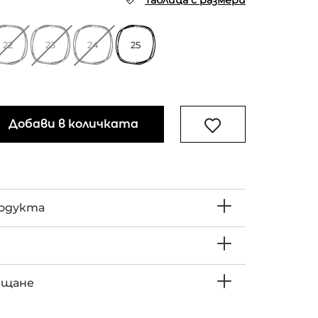
Таблица с размери
22
23
24
25
Добави в количката
родукта
ъщане