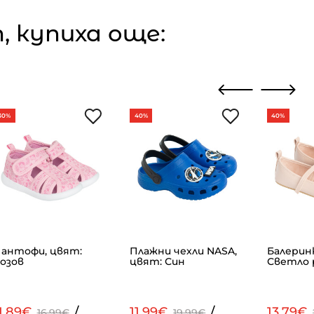
 купиха още:
30%
40%
40%
антофи, цвят:
Плажни чехли NASA,
Балеринк
озов
цвят: Син
Светло 
1.89€
/
11.99€
/
13.79€
16.99€
19.99€