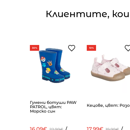
Клиентите, кои
30%
10%
Гумени ботуши PAW
вят:
Кецове, цвят: Розо
PATROL, цвят:
Морско син
/
16.09€
/
17.99€
/
99€
22.99€
19.99€