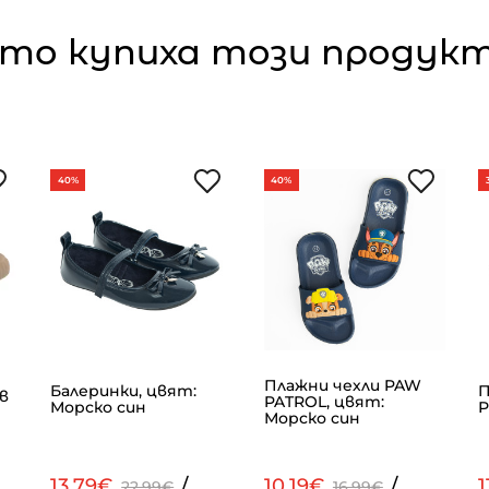
то купиха този продукт,
40%
40%
Плажни чехли PAW
Балеринки, цвят:
П
в
PATROL, цвят:
Морско син
Р
Морско син
13.79€
/
10.19€
/
1
22.99€
16.99€