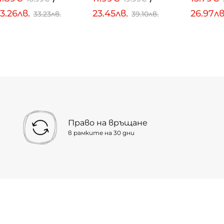
3.26лв.
23.45лв.
26.97л
33.23лв.
39.10лв.
Право на връщане
в рамките на 30 дни