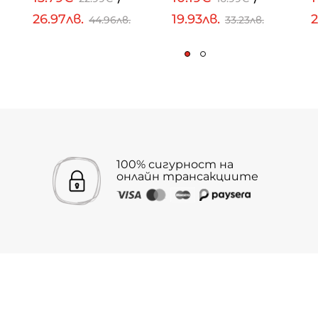
26.97лв.
19.93лв.
2
44.96лв.
33.23лв.
100% сигурност на
онлайн трансакциите