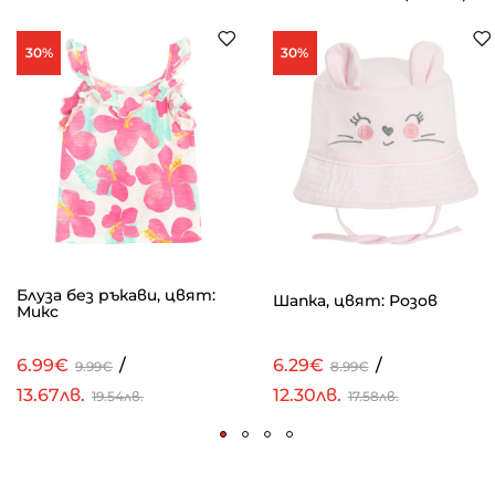
30%
30%
Блуза без ръкави, цвят:
Шапка, цвят: Розов
Микс
6.99€
/
6.29€
/
9.99€
8.99€
13.67лв.
12.30лв.
19.54лв.
17.58лв.