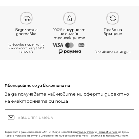
Безплатна
100% сигурност
Право на
доставка
на онлайн
връщане
трансакциите
за всички поръчки на
стойност над 35€ /
68.45 лв.
в рамките на 30 дни
Абонирайте се за бюлетина ни
За да получавате най-новите ни оферти директно
на електронната си поща
Този сайт е защитен от reCAPTCHA и за него важат
Privacy Policy
и
Terms of Service
на Гугъл.
Чрез натискане на бутона „Абонамент“ вие се съгласявате с
Политика за поверителност
.