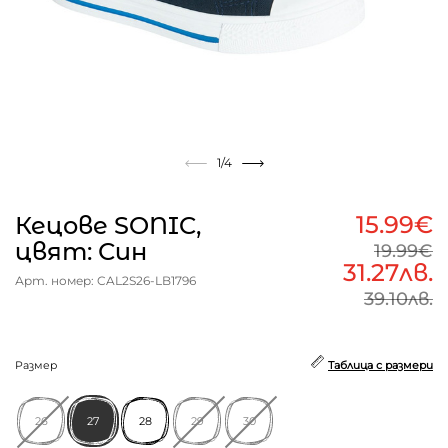
1
/4
15.99€
Кецове SONIC,
цвят: Син
19.99€
31.27лв.
Арт. номер: CAL2S26-LB1796
39.10лв.
Размер
Таблица с размери
26
27
28
29
30