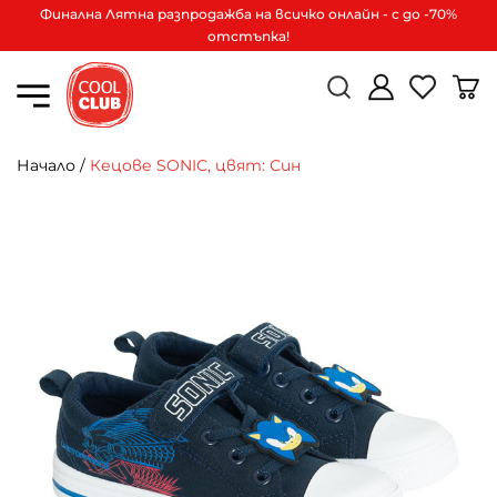
Финална Лятна разпродажба на всичко онлайн - с до -70%
отстъпка!
Начало
/
Кецове SONIC, цвят: Син