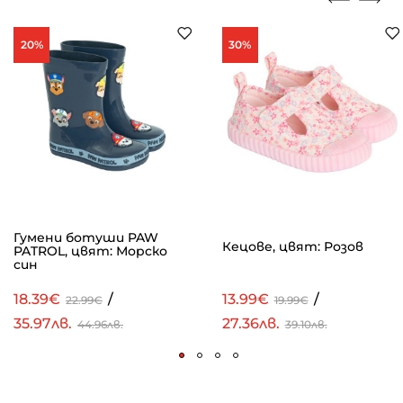
20%
30%
Гумени ботуши PAW
Кецове, цвят: Розов
PATROL, цвят: Морско
син
18.39€
/
13.99€
/
22.99€
19.99€
35.97лв.
27.36лв.
44.96лв.
39.10лв.