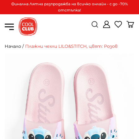
Финална Лятна разпродажба на всичко онлайн - с до -70%
отстъпка!
Начало
/
Плажни чехли LILO&STITCH, цвят: Розов