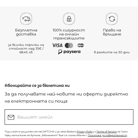
Безплатна
100% сигурност
Право на
доставка
на онлайн
връщане
трансакциите
за всички поръчки на
стойност над 35€ /
68.45 лв.
в рамките на 30 дни
Абонирайте се за бюлетина ни
За да получавате най-новите ни оферти директно
на електронната си поща
Този сайт е защитен от reCAPTCHA и за него важат
Privacy Policy
и
Terms of Service
на Гугъл.
Чрез натискане на бутона „Абонамент“ вие се съгласявате с
Политика за поверителност
.