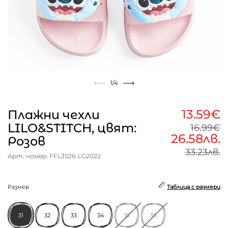
1
/4
13.59€
Плажни чехли
LILO&STITCH, цвят:
16.99€
26.58лв.
Розов
33.23лв.
Арт. номер: FFL3S26-LG2022
Размер
Таблица с размери
31
32
33
34
35
36