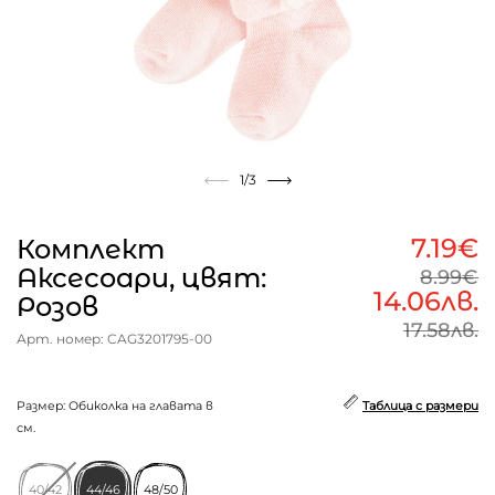
1
/3
7.19€
Комплект
Аксесoари, цвят:
8.99€
14.06лв.
Розов
17.58лв.
Арт. номер: CAG3201795-00
Размер: Обиколка на главата в
Таблица с размери
см.
40/42
44/46
48/50