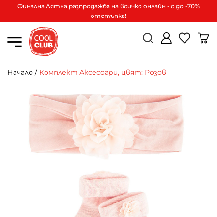
Финална Лятна разпродажба на всичко онлайн - с до -70%
отстъпка!
Начало
/
Комплект Аксесoари, цвят: Розов