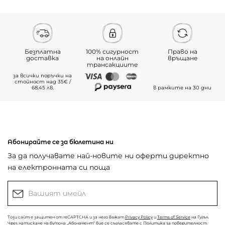
Безплатна
100% сигурност
Право на
доставка
на онлайн
връщане
трансакциите
за всички поръчки на
стойност над 35€ /
68.45 лв.
в рамките на 30 дни
Абонирайте се за бюлетина ни
За да получавате най-новите ни оферти директно
на електронната си поща
Този сайт е защитен от reCAPTCHA и за него важат
Privacy Policy
и
Terms of Service
на Гугъл.
Чрез натискане на бутона „Абонамент“ вие се съгласявате с
Политика за поверителност
.