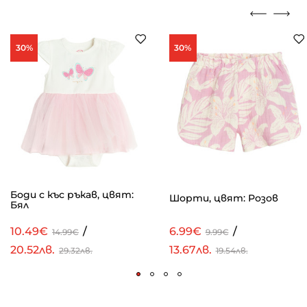
30%
30%
Боди с къс ръкав, цвят:
Шорти, цвят: Розов
Бял
10.49€
/
6.99€
/
14.99€
9.99€
20.52лв.
13.67лв.
29.32лв.
19.54лв.