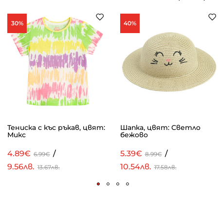
30%
40%
Тениска с къс ръкав, цвят:
Шапка, цвят: Светло
Микс
бежово
4.89€
/
5.39€
/
6.99€
8.99€
9.56лв.
10.54лв.
13.67лв.
17.58лв.