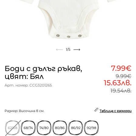
1
/5
7.99€
Боди с дълъг ръкав,
цвят: Бял
9.99€
15.63лв.
Арт. номер: CCG3201265
19.54лв.
Размер: Височина в см.
Таблица с размери
62/68
68/74
74/80
80/86
86/92
92/98