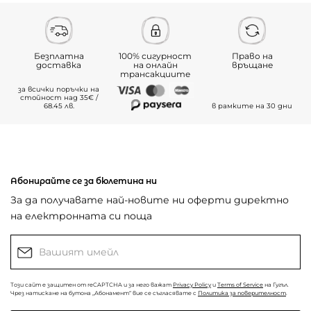
Безплатна
100% сигурност
Право на
доставка
на онлайн
връщане
трансакциите
за всички поръчки на
стойност над 35€ /
68.45 лв.
в рамките на 30 дни
Абонирайте се за бюлетина ни
За да получавате най-новите ни оферти директно
на електронната си поща
Този сайт е защитен от reCAPTCHA и за него важат
Privacy Policy
и
Terms of Service
на Гугъл.
Чрез натискане на бутона „Абонамент“ вие се съгласявате с
Политика за поверителност
.