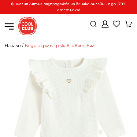
Финална Лятна разпродажба на всичко онлайн - с до -70%
отстъпка!
Начало
/
Боди с дълъг ръкав, цвят: Бял