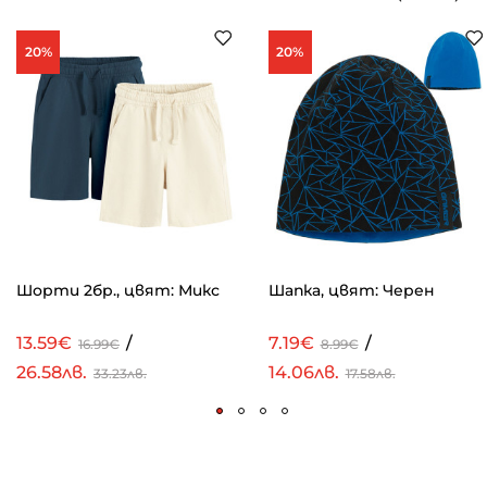
20%
20%
Шорти 2бр., цвят: Микс
Шапка, цвят: Черен
13.59€
/
7.19€
/
16.99€
8.99€
26.58лв.
14.06лв.
33.23лв.
17.58лв.