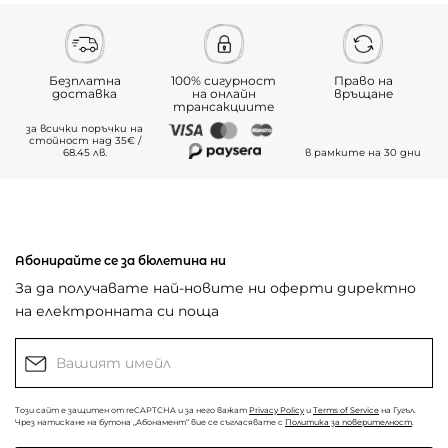
Безплатна
100% сигурност
Право на
доставка
на онлайн
връщане
трансакциите
за всички поръчки на
стойност над 35€ /
68.45 лв.
в рамките на 30 дни
Абонирайте се за бюлетина ни
За да получавате най-новите ни оферти директно
на електронната си поща
Този сайт е защитен от reCAPTCHA и за него важат
Privacy Policy
и
Terms of Service
на Гугъл.
Чрез натискане на бутона „Абонамент“ вие се съгласявате с
Политика за поверителност
.