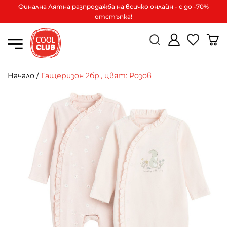
Финална Лятна разпродажба на всичко онлайн - с до -70%
отстъпка!
Начало
/
Гащеризон 2бр., цвят: Розов