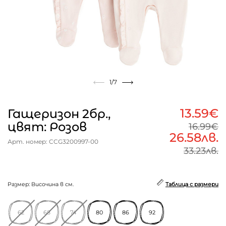
1
/7
13.59€
Гащеризон 2бр.,
цвят: Розов
16.99€
26.58лв.
Арт. номер: CCG3200997-00
33.23лв.
Размер: Височина в см.
Таблица с размери
62
68
74
80
86
92