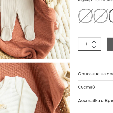
Размер: Височина 
56
62
Описание на п
Състав
Доставка и Вр