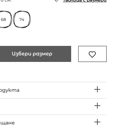
в см.
Таблица с размери
68
74
Избери размер
родукта
ъщане