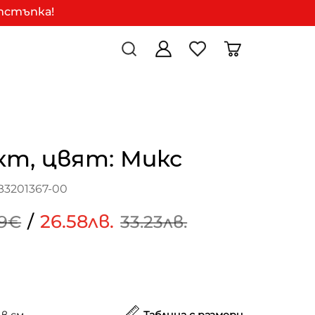
отстъпка!
кт, цвят: Микс
B3201367-00
/
26.58лв.
99€
33.23лв.