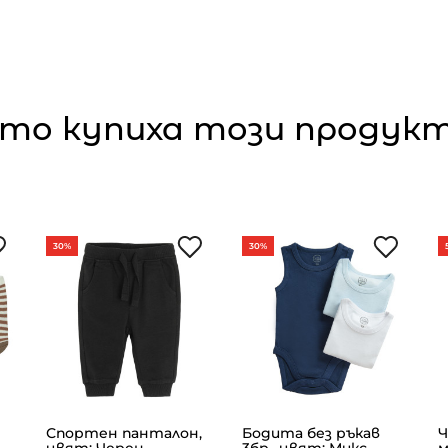
то купиха този продукт,
30%
30%
Спортен панталон,
Бодита без ръкав
Ч