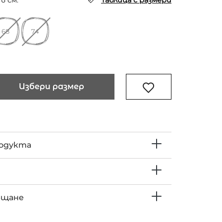
в см.
Таблица с размери
68
74
Избери размер
родукта
ъщане