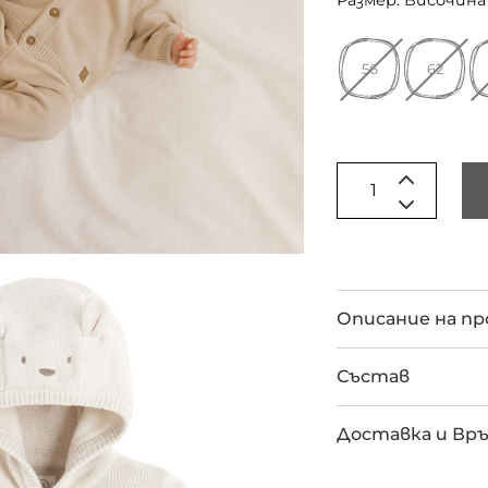
Размер: Височина 
56
62
Описание на п
Състав
Доставка и Вр