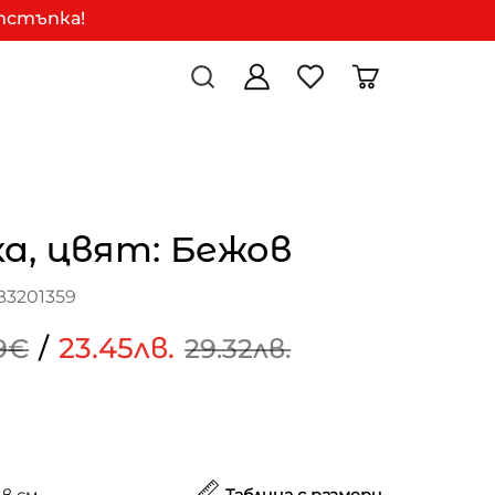
отстъпка!
а, цвят: Бежов
B3201359
/
23.45лв.
9€
29.32лв.