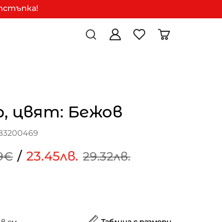
отстъпка!
, цвят: Бежов
B3200469
/
23.45лв.
9€
29.32лв.