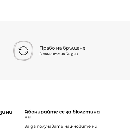
Право на връщане
в рамките на 30 дни
зини
Абонирайте се за бюлетина
ни
За да получавате най-новите ни