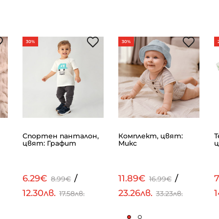
30%
30%
Спортен панталон,
Комплект, цвят:
Т
цвят: Графит
Микс
ц
6.29€
/
11.89€
/
7
8.99€
16.99€
12.30лв.
23.26лв.
1
17.58лв.
33.23лв.