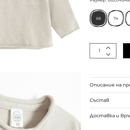
Размер: Височина 
68
74
Описание на п
Състав
Доставка и Вр