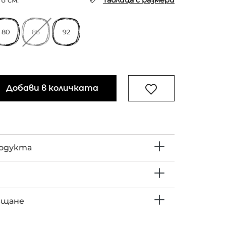
в см.
Таблица с размери
80
86
92
Добави в количката
родукта
ъщане