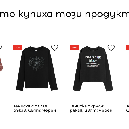
то купиха този продукт,
70%
40%
Тениска с дълъг
Тениска с дълъг
Т
ръкав, цвят: Черен
ръкав, цвят: Черен
ц