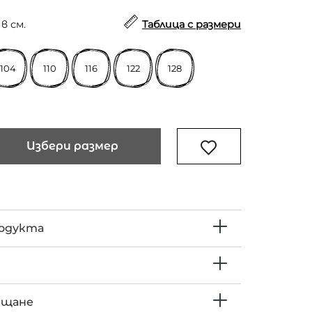
в см.
Таблица с размери
104
110
116
122
128
Избери размер
родукта
ъщане