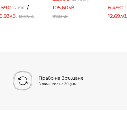
5.59€
/
105.60лв.
6.49€
6.99€
0.93лв.
12.69лв
13.67лв.
117.33лв.
Право на връщане
в рамките на 30 дни