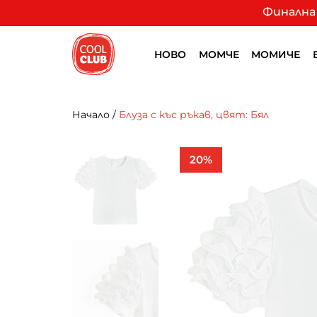
Финална 
НОВО
МОМЧЕ
МОМИЧЕ
Начало
/
Блуза с къс ръкав, цвят: Бял
20%