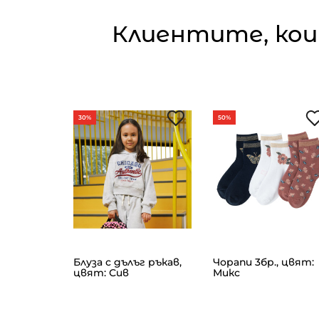
Клиентите, кои
30%
50%
ъг ръкав
 цвят:
Блуза с дълъг ръкав,
Чорапи 3бр., цвят:
цвят: Сив
Микс
/
99€