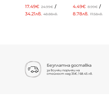
17.49€
/
4.49€
/
24.99€
8.99€
34.21лв.
8.78лв.
48.88лв.
17.58лв.
Безплатна доставка
за всички поръчки на
стойност над 35€ / 68.45 лв.