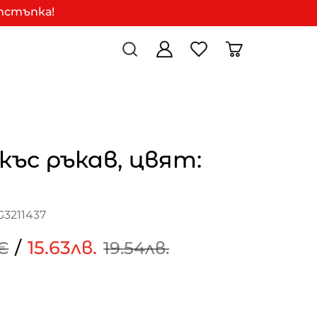
отстъпка!
 къс ръкав, цвят:
G3211437
/
15.63лв.
€
19.54лв.