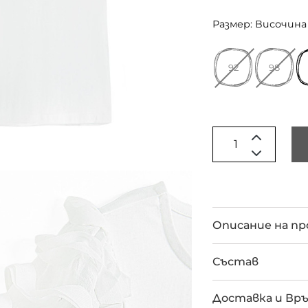
Размер: Височина 
92
98
Описание на п
Състав
Доставка и Вр