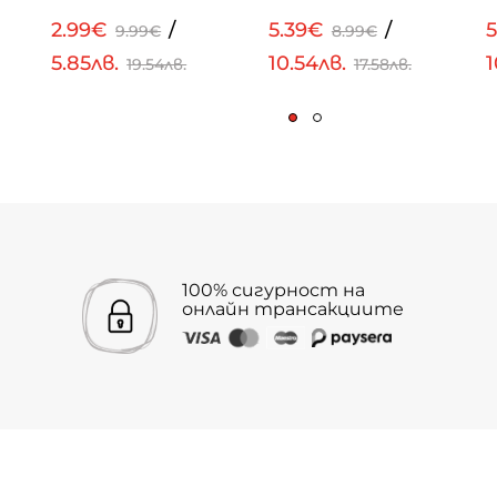
2.99€
/
5.39€
/
9.99€
8.99€
5.85лв.
10.54лв.
1
19.54лв.
17.58лв.
100% сигурност на
онлайн трансакциите