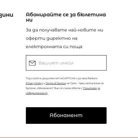
зини
Абонирайте се за бюлетина
ни
За да получавате най-новите ни
оферти директно на
електронната си поща
Този сайт е защитен от reCAPTCHA и за него важат
Privacy Policy
и
Terms of Service
на Гугъл.
Чрез натискане на
бутона „Абонамент“ вие се съгласявате с
Политика за
поверителност
.
Абонамент