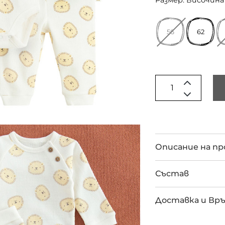
Размер: Височина 
56
62
Описание на п
Състав
Доставка и Вр