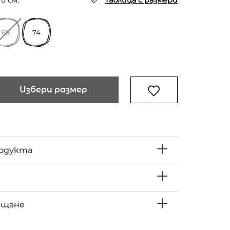
в см.
Таблица с размери
68
74
Избери размер
родукта
ъщане