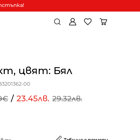
отстъпка!
т, цвят: Бял
B3201362-00
/
23.45лв.
9€
29.32лв.