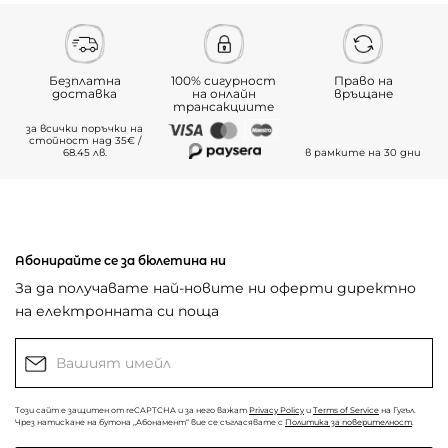
Безплатна
100% сигурност
Право на
доставка
на онлайн
връщане
трансакциите
за всички поръчки на
стойност над 35€ /
68.45 лв.
в рамките на 30 дни
Абонирайте се за бюлетина ни
За да получавате най-новите ни оферти директно
на електронната си поща
Този сайт е защитен от reCAPTCHA и за него важат
Privacy Policy
и
Terms of Service
на Гугъл.
Чрез натискане на бутона „Абонамент“ вие се съгласявате с
Политика за поверителност
.