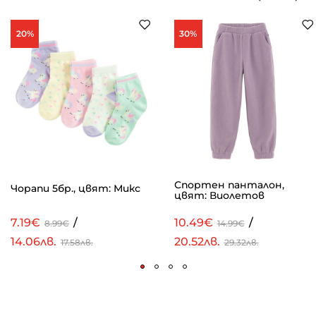
20%
30%
Спортен панталон,
Чорапи 5бр., цвят: Микс
цвят: Виолетов
7.19€
/
10.49€
/
8.99€
14.99€
14.06лв.
20.52лв.
17.58лв.
29.32лв.