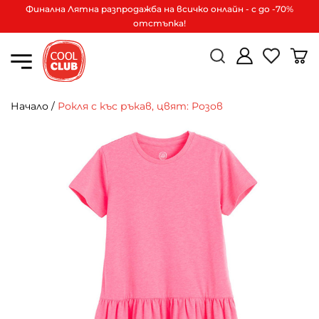
Финална Лятна разпродажба на всичко онлайн - с до -70%
отстъпка!
Начало
/
Рокля с къс ръкав, цвят: Розов