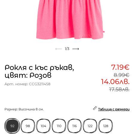
1
/3
7.19€
Рокля с къс ръкав,
цвят: Розов
8.99€
14.06лв.
Арт. номер: CCG3211458
17.58лв.
Размер: Височина в см.
Таблица с размери
92
98
104
110
116
122
128