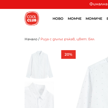
Финална 
НОВО
МОМЧЕ
МОМИЧЕ
Начало
/
Риза с дълъг ръкав, цвят: Бял
20%