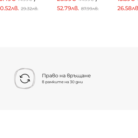
0.52лв.
52.79лв.
26.58л
29.32лв.
87.99лв.
Право на връщане
в рамките на 30 дни