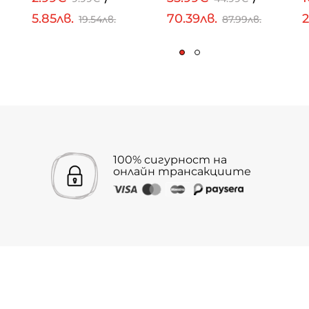
5.85лв.
70.39лв.
2
19.54лв.
87.99лв.
100% сигурност на
онлайн трансакциите