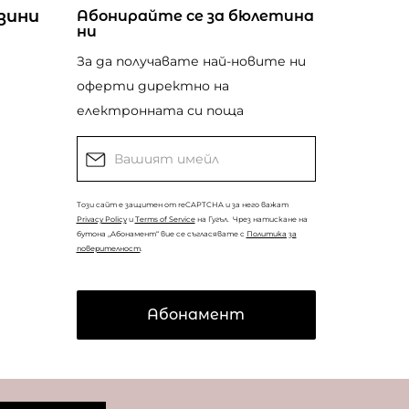
зини
Абонирайте се за бюлетина
ни
За да получавате най-новите ни
оферти директно на
електронната си поща
Този сайт е защитен от reCAPTCHA и за него важат
Privacy Policy
и
Terms of Service
на Гугъл.
Чрез натискане на
бутона „Абонамент“ вие се съгласявате с
Политика за
поверителност
.
Абонамент
© Copyright
Coolclub
2022. Всички права запазени.