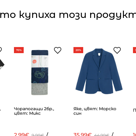
то купиха този продукт,
70%
20%
,
Чорапогащи 2бр.,
Яке, цвят: Морско
П
цвят: Микс
син
2.99€
/
35.99€
/
9.99€
44.99€