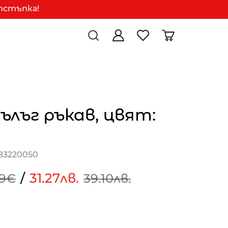
отстъпка!
дълъг ръкав, цвят:
B3220050
/
31.27лв.
99€
39.10лв.