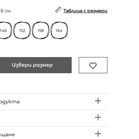
в см.
Таблица с размери
146
152
158
164
Избери размер
родукта
ъщане