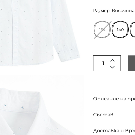
Размер: Височина 
134
140
Описание на п
Състав
Доставка и Вр