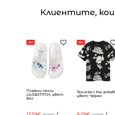
Клиентите, кои
20%
30%
Плажни чехли
и SONIC,
Тениска с къс ръкав
LILO&STITCH, цвят:
цвят: Черен
Бял
/
13.59€
/
9.09€
/
99€
16.99€
12.99€