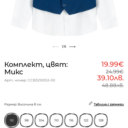
1
/8
19.99€
Комплект, цвят:
Микс
24.99€
39.10лв.
Арт. номер: CCB3210053-00
48.88лв.
Размер: Височина в см.
Таблица с размери
92
98
104
110
116
122
128