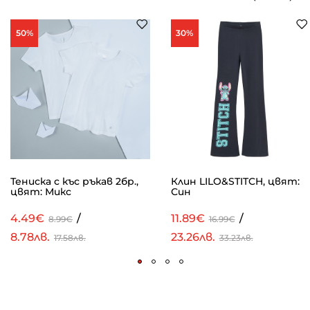
50%
30%
Тениска с къс ръкав 2бр.,
Клин LILO&STITCH, цвят:
цвят: Микс
Син
4.49€
/
11.89€
/
8.99€
16.99€
8.78лв.
23.26лв.
17.58лв.
33.23лв.