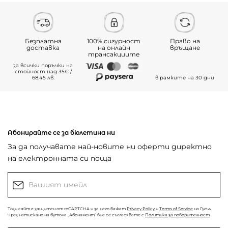
Безплатна
100% сигурност
Право на
доставка
на онлайн
връщане
трансакциите
за всички поръчки на
стойност над 35€ /
68.45 лв.
в рамките на 30 дни
Абонирайте се за бюлетина ни
За да получавате най-новите ни оферти директно
на електронната си поща
Този сайт е защитен от reCAPTCHA и за него важат
Privacy Policy
и
Terms of Service
на Гугъл.
Чрез натискане на бутона „Абонамент“ вие се съгласявате с
Политика за поверителност
.