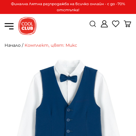
Финална Лятна разпродажба на всичко онлайн - с до -70%
отстъпка!
Начало
/
Комплект, цвят: Микс