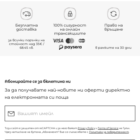
Безплатна
100% сигурност
Право на
доставка
на онлайн
връщане
трансакциите
за всички поръчки на
стойност над 35€ /
68.45 лв.
в рамките на 30 дни
Абонирайте се за бюлетина ни
За да получавате най-новите ни оферти директно
на електронната си поща
Този сайт е защитен от reCAPTCHA и за него важат
Privacy Policy
и
Terms of Service
на Гугъл.
Чрез натискане на бутона „Абонамент“ вие се съгласявате с
Политика за поверителност
.