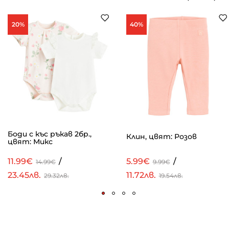
20%
40%
Боди с къс ръкав 2бр.,
Клин, цвят: Розов
цвят: Микс
11.99€
/
5.99€
/
14.99€
9.99€
23.45лв.
11.72лв.
29.32лв.
19.54лв.