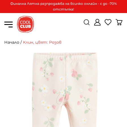
Финална Лятна разпродажба на всичко онлайн - с до -70%
отстъпка!
Начало
/
Клин, цвят: Розов