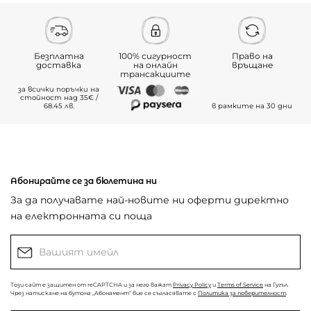
Безплатна
100% сигурност
Право на
доставка
на онлайн
връщане
трансакциите
за всички поръчки на
стойност над 35€ /
68.45 лв.
в рамките на 30 дни
Абонирайте се за бюлетина ни
За да получавате най-новите ни оферти директно
на електронната си поща
Този сайт е защитен от reCAPTCHA и за него важат
Privacy Policy
и
Terms of Service
на Гугъл.
Чрез натискане на бутона „Абонамент“ вие се съгласявате с
Политика за поверителност
.