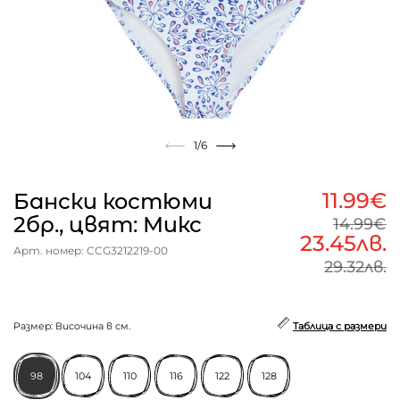
1
/6
11.99€
Бански костюми
2бр., цвят: Микс
14.99€
23.45лв.
Арт. номер: CCG3212219-00
29.32лв.
Размер: Височина в см.
Таблица с размери
98
104
110
116
122
128