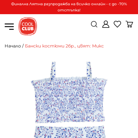
Финална Лятна разпродажба на всичко онлайн - с до -70%
отстъпка!
Начало
/
Бански костюми 2бр., цвят: Микс