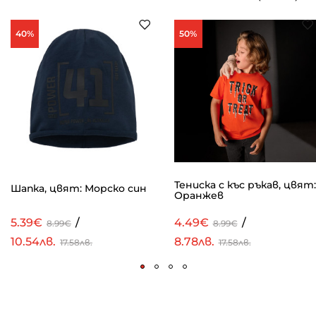
40%
50%
Тениска с къс ръкав, цвят:
Шапка, цвят: Морско син
Оранжев
5.39€
/
4.49€
/
8.99€
8.99€
10.54лв.
8.78лв.
17.58лв.
17.58лв.