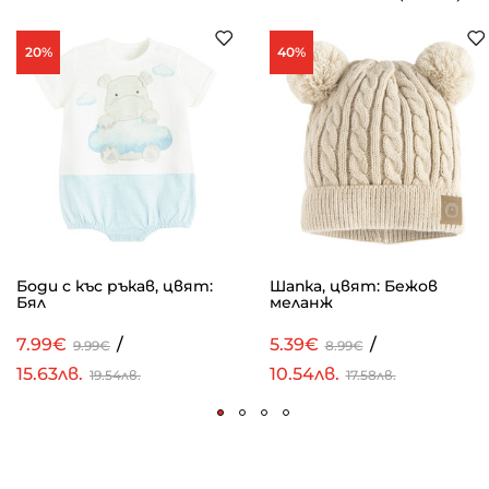
20%
40%
Боди с къс ръкав, цвят:
Шапка, цвят: Бежов
Бял
меланж
7.99€
/
5.39€
/
9.99€
8.99€
15.63лв.
10.54лв.
19.54лв.
17.58лв.