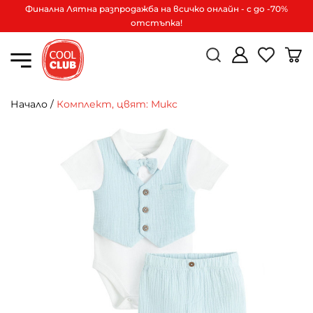
Финална Лятна разпродажба на всичко онлайн - с до -70%
отстъпка!
Начало
/
Комплект, цвят: Микс