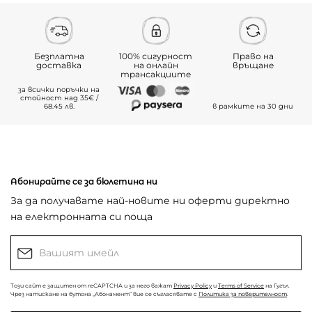
Безплатна
100% сигурност
Право на
доставка
на онлайн
връщане
трансакциите
за всички поръчки на
стойност над 35€ /
68.45 лв.
в рамките на 30 дни
Абонирайте се за бюлетина ни
За да получавате най-новите ни оферти директно
на електронната си поща
Този сайт е защитен от reCAPTCHA и за него важат
Privacy Policy
и
Terms of Service
на Гугъл.
Чрез натискане на бутона „Абонамент“ вие се съгласявате с
Политика за поверителност
.