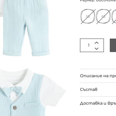
Размер: Височина 
56
62
Описание на п
Състав
Доставка и Вр