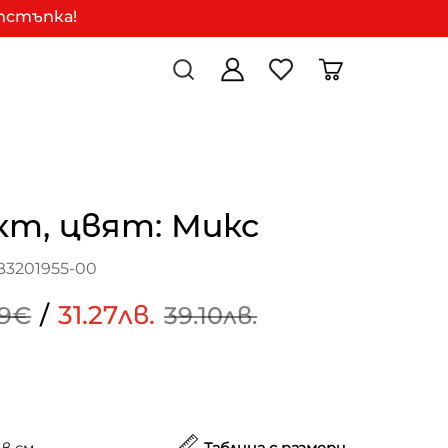
отстъпка!
кт, цвят: Микс
B3201955-00
/
31.27лв.
99€
39.10лв.