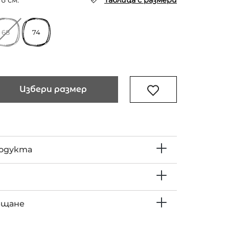
в см.
Таблица с размери
68
74
Избери размер
родукта
ъщане