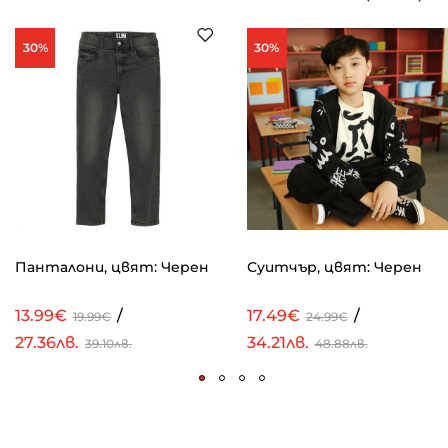
30%
30%
Панталони, цвят: Черен
Суитчър, цвят: Черен
13.99€
/
17.49€
/
19.99€
24.99€
27.36лв.
34.21лв.
39.10лв.
48.88лв.