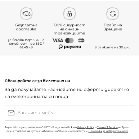
Безплатна
100% сигурност
Право на
доставка
на онлайн
връщане
трансакциите
за всички поръчки на
стойност над 35€ /
68.45 лв.
в рамките на 30 дни
Абонирайте се за бюлетина ни
За да получавате най-новите ни оферти директно
на електронната си поща
Този сайт е защитен от reCAPTCHA и за него важат
Privacy Policy
и
Terms of Service
на Гугъл.
Чрез натискане на бутона „Абонамент“ вие се съгласявате с
Политика за поверителност
.