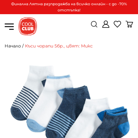
Финална Лятна разпродажба на всичко онлайн - с до -70%
отстъпка!
Начало
/
Къси чорапи 5бр., цвят: Микс