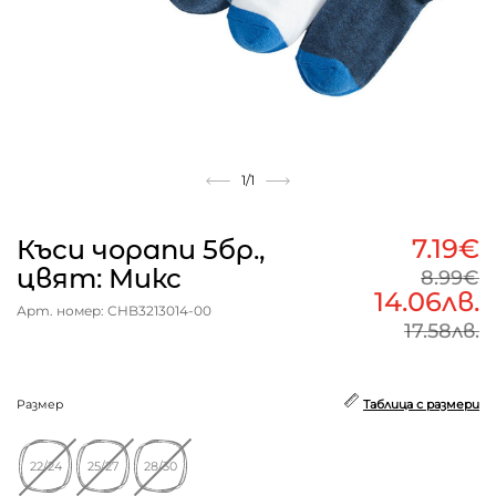
1
/1
7.19€
Къси чорапи 5бр.,
цвят: Микс
8.99€
14.06лв.
Арт. номер: CHB3213014-00
17.58лв.
Размер
Таблица с размери
22/24
25/27
28/30