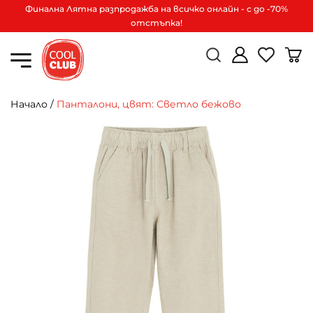
Финална Лятна разпродажба на всичко онлайн - с до -70%
отстъпка!
Начало
/
Панталони, цвят: Светло бежово