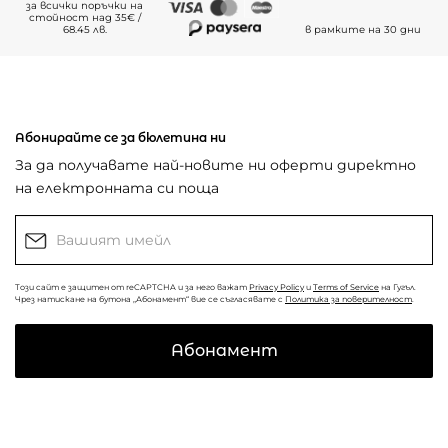
за всички поръчки на
стойност над 35€ /
68.45 лв.
в рамките на 30 дни
Абонирайте се за бюлетина ни
За да получавате най-новите ни оферти директно
на електронната си поща
Този сайт е защитен от reCAPTCHA и за него важат
Privacy Policy
и
Terms of Service
на Гугъл.
Чрез натискане на бутона „Абонамент“ вие се съгласявате с
Политика за поверителност
.
Абонамент