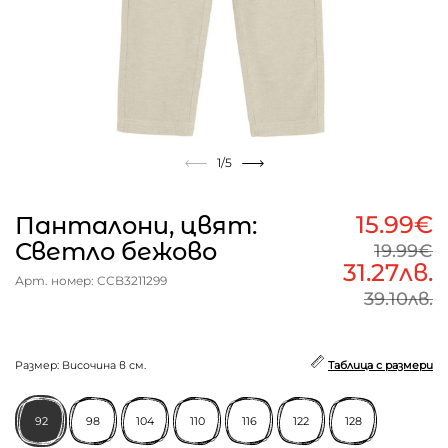
1
/5
15.99€
Панталони, цвят:
Светло бежово
19.99€
31.27лв.
Арт. номер: CCB3211299
39.10лв.
Размер: Височина в см.
Таблица с размери
92
98
104
110
116
122
128