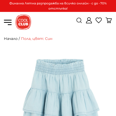
Финална Лятна разпродажба на всичко онлайн - с до -70%
отстъпка!
Начало
/
Пола, цвят: Син