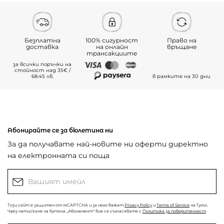
Безплатна
100% сигурност
Право на
доставка
на онлайн
връщане
трансакциите
за всички поръчки на
стойност над 35€ /
68.45 лв.
в рамките на 30 дни
Абонирайте се за бюлетина ни
За да получавате най-новите ни оферти директно
на електронната си поща
Този сайт е защитен от reCAPTCHA и за него важат
Privacy Policy
и
Terms of Service
на Гугъл.
Чрез натискане на бутона „Абонамент“ вие се съгласявате с
Политика за поверителност
.