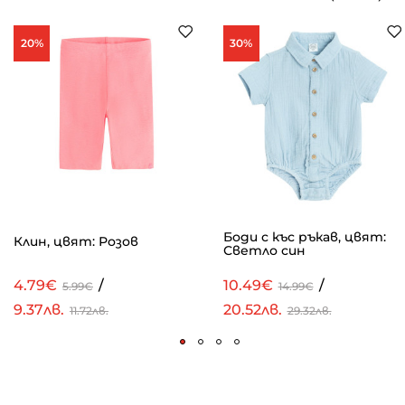
20%
30%
Боди с къс ръкав, цвят:
Клин, цвят: Розов
Светло син
4.79€
/
10.49€
/
5.99€
14.99€
9.37лв.
20.52лв.
11.72лв.
29.32лв.