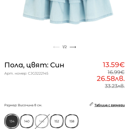
1
/2
13.59€
Пола, цвят: Син
16.99€
Арт. номер: CJG3222145
26.58лв.
33.23лв.
Размер: Височина в см.
Таблица с размери
134
140
146
152
158