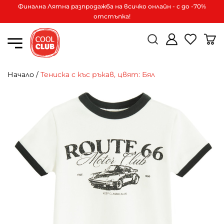
Финална Лятна разпродажба на всичко онлайн - с до -70%
отстъпка!
Начало
/
Тениска с къс ръкав, цвят: Бял