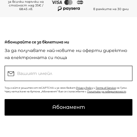
за всички поръчки на
стойност над 35€ /
68.45 лв.
в рамките на 30 дни
Абонирайте се за бюлетина ни
За да получавате най-новите ни оферти директно
на електронната си поща
Този сайт е защитен от reCAPTCHA и за него важат
Privacy Policy
и
Terms of Service
на Гугъл.
Чрез натискане на бутона „Абонамент“ вие се съгласявате с
Политика за поверителност
.
Абонамент