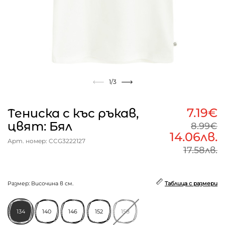
1
/3
7.19€
Тениска с къс ръкав,
цвят: Бял
8.99€
14.06лв.
Арт. номер: CCG3222127
17.58лв.
Размер: Височина в см.
Таблица с размери
134
140
146
152
158