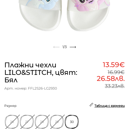
1
/3
13.59€
Плажни чехли
LILO&STITCH, цвят:
16.99€
26.58лв.
Бял
33.23лв.
Арт. номер: FFL2S26-LG2930
Размер
Таблица с размери
26
27
28
29
30