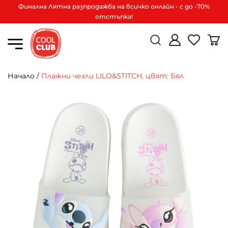
Финална Лятна разпродажба на всичко онлайн - с до -70%
отстъпка!
Начало
/
Плажни чехли LILO&STITCH, цвят: Бял