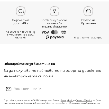
Безплатна
100% сигурност
Право на
доставка
на онлайн
връщане
трансакциите
за всички поръчки на
стойност над 35€ /
68.45 лв.
в рамките на 30 дни
Абонирайте се за бюлетина ни
За да получавате най-новите ни оферти директно
на електронната си поща
Този сайт е защитен от reCAPTCHA и за него важат
Privacy Policy
и
Terms of Service
на Гугъл.
Чрез натискане на бутона „Абонамент“ вие се съгласявате с
Политика за поверителност
.