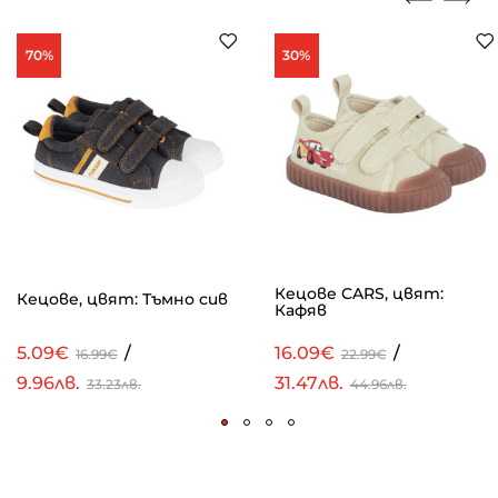
70%
30%
Кецове CARS, цвят:
Кецове, цвят: Тъмно сив
Кафяв
5.09€
/
16.09€
/
16.99€
22.99€
9.96лв.
31.47лв.
33.23лв.
44.96лв.