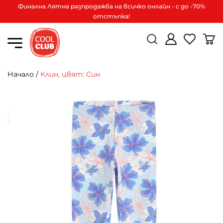
Финална Лятна разпродажба на всичко онлайн - с до -70%
отстъпка!
Начало
/
Клин, цвят: Син