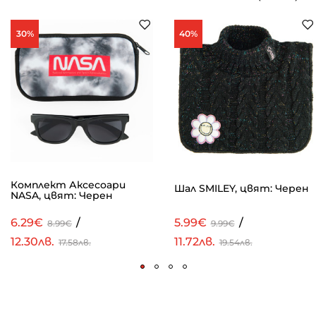
30%
40%
Комплект Аксесoари
Шал SMILEY, цвят: Черен
NASA, цвят: Черен
6.29€
/
5.99€
/
8.99€
9.99€
12.30лв.
11.72лв.
17.58лв.
19.54лв.