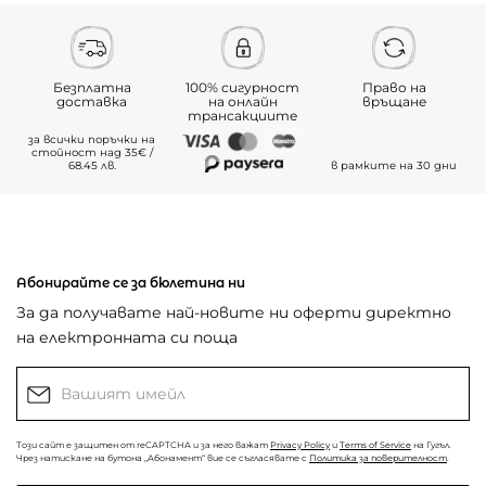
Безплатна
100% сигурност
Право на
доставка
на онлайн
връщане
трансакциите
за всички поръчки на
стойност над 35€ /
68.45 лв.
в рамките на 30 дни
Абонирайте се за бюлетина ни
За да получавате най-новите ни оферти директно
на електронната си поща
Този сайт е защитен от reCAPTCHA и за него важат
Privacy Policy
и
Terms of Service
на Гугъл.
Чрез натискане на бутона „Абонамент“ вие се съгласявате с
Политика за поверителност
.