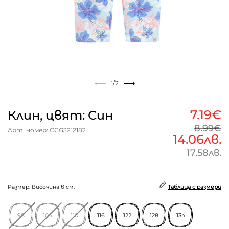
1
/2
7.19€
Клин, цвят: Син
8.99€
Арт. номер: CCG3212182
14.06лв.
17.58лв.
Размер: Височина в см.
Таблица с размери
98
104
110
116
122
128
134