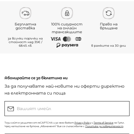
Безплатна
100% сигурност
Право на
доставка
на онлайн
връщане
трансакциите
за всички поръчки на
стойност над 35€ /
68.45 лв.
в рамките на 30 дни
Абонирайте се за бюлетина ни
За да получавате най-новите ни оферти директно
на електронната си поща
Този сайт е защитен от reCAPTCHA и за него важат
Privacy Policy
и
Terms of Service
на Гугъл.
Чрез натискане на бутона „Абонамент“ вие се съгласявате с
Политика за поверителност
.