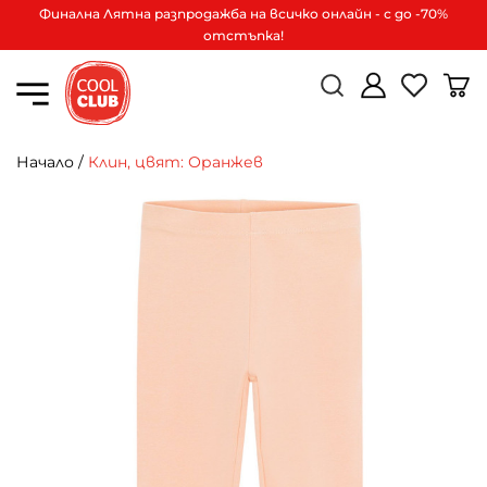
Финална Лятна разпродажба на всичко онлайн - с до -70%
отстъпка!
Начало
/
Клин, цвят: Оранжев