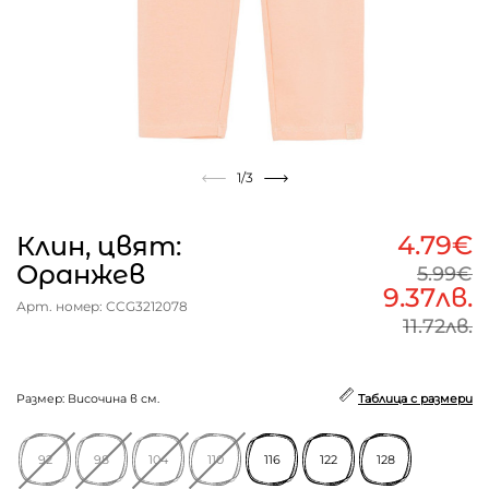
1
/3
4.79€
Клин, цвят:
Оранжев
5.99€
9.37лв.
Арт. номер: CCG3212078
11.72лв.
Размер: Височина в см.
Таблица с размери
92
98
104
110
116
122
128