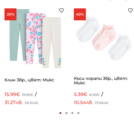
20%
40%
Къси чорапи 3бр., цвят:
Клин 3бр., цвят: Микс
Микс
15.99€
/
5.39€
/
19.99€
8.99€
31.27лв.
10.54лв.
39.10лв.
17.58лв.