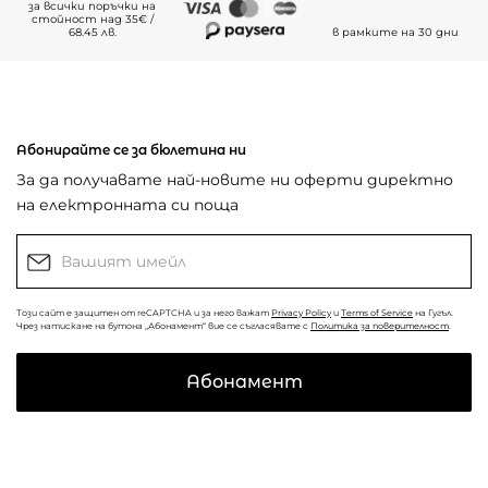
за всички поръчки на
стойност над 35€ /
68.45 лв.
в рамките на 30 дни
Абонирайте се за бюлетина ни
За да получавате най-новите ни оферти директно
на електронната си поща
Този сайт е защитен от reCAPTCHA и за него важат
Privacy Policy
и
Terms of Service
на Гугъл.
Чрез натискане на бутона „Абонамент“ вие се съгласявате с
Политика за поверителност
.
Абонамент