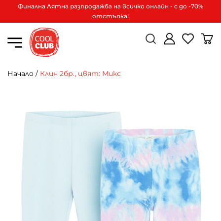
Финална Лятна разпродажба на всичко онлайн - с до -70%
отстъпка!
Начало
/
Клин 2бр., цвят: Микс