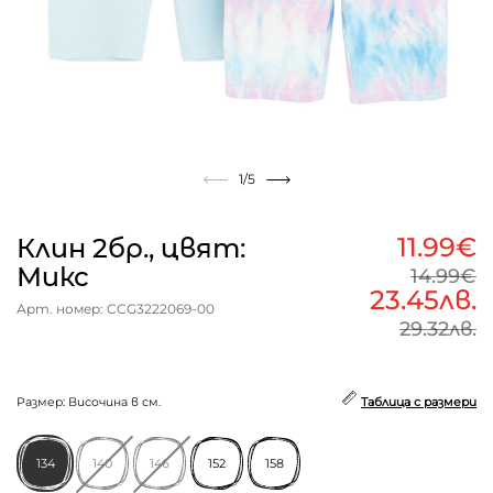
1
/5
11.99€
Клин 2бр., цвят:
Микс
14.99€
23.45лв.
Арт. номер: CCG3222069-00
29.32лв.
Размер: Височина в см.
Таблица с размери
134
140
146
152
158