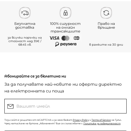
Безплатна
100% сигурност
Право на
доставка
на онлайн
връщане
трансакциите
за всички поръчки на
стойност над 35€ /
68.45 лв.
в рамките на 30 дни
Абонирайте се за бюлетина ни
За да получавате най-новите ни оферти директно
на електронната си поща
Този сайт е защитен от reCAPTCHA и за него важат
Privacy Policy
и
Terms of Service
на Гугъл.
Чрез натискане на бутона „Абонамент“ вие се съгласявате с
Политика за поверителност
.