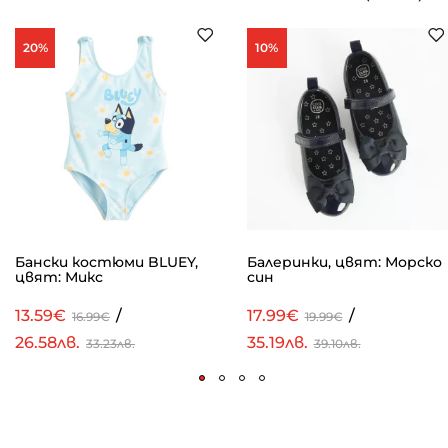
20%
10%
Бански костюми BLUEY,
Балеринки, цвят: Морско
цвят: Микс
син
13.59€
/
17.99€
/
16.99€
19.99€
26.58лв.
35.19лв.
33.23лв.
39.10лв.