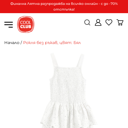
Финална Лятна разпродажба на всичко онлайн - с до -70%
отстъпка!
Начало
/
Рокля без ръкав, цвят: Бял