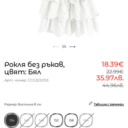
1
/4
18.39€
Рокля без ръкав,
цвят: Бял
22.99€
35.97лв.
Арт. номер: CCG3222153
44.96лв.
Размер: Височина в см.
Таблица с размери
134
140
146
152
158
164