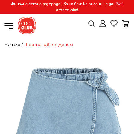
Финална Лятна разпродажба на всичко онлайн - с до -70%
отстъпка!
Начало
/
Шорти, цвят: Деним