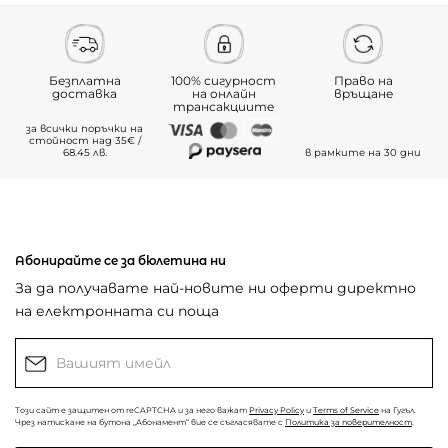
Безплатна
100% сигурност
Право на
доставка
на онлайн
връщане
трансакциите
за всички поръчки на
стойност над 35€ /
68.45 лв.
в рамките на 30 дни
Абонирайте се за бюлетина ни
За да получавате най-новите ни оферти директно
на електронната си поща
Този сайт е защитен от reCAPTCHA и за него важат
Privacy Policy
и
Terms of Service
на Гугъл.
Чрез натискане на бутона „Абонамент“ вие се съгласявате с
Политика за поверителност
.