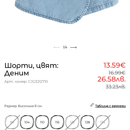
1
/4
13.59€
Шорти, цвят:
Деним
16.99€
26.58лв.
Арт. номер: CJG3212710
33.23лв.
Размер: Височина в см.
Таблица с размери
98
104
110
116
122
128
134