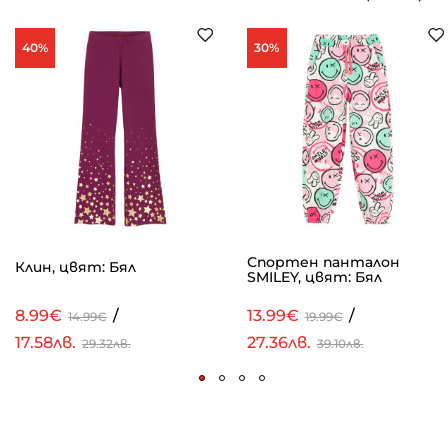
40%
30%
Спортен панталон
Клин, цвят: Бял
SMILEY, цвят: Бял
8.99€
/
13.99€
/
14.99€
19.99€
17.58лв.
27.36лв.
29.32лв.
39.10лв.