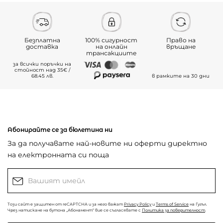
Безплатна
100% сигурност
Право на
доставка
на онлайн
връщане
трансакциите
за всички поръчки на
стойност над 35€ /
68.45 лв.
в рамките на 30 дни
Абонирайте се за бюлетина ни
За да получавате най-новите ни оферти директно
на електронната си поща
Този сайт е защитен от reCAPTCHA и за него важат
Privacy Policy
и
Terms of Service
на Гугъл.
Чрез натискане на бутона „Абонамент“ вие се съгласявате с
Политика за поверителност
.