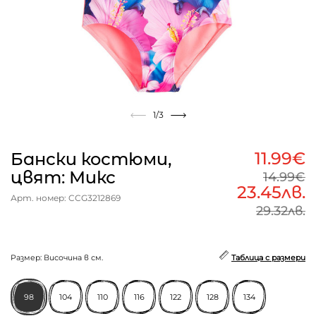
1
/3
11.99€
Бански костюми,
цвят: Микс
14.99€
23.45лв.
Арт. номер: CCG3212869
29.32лв.
Размер: Височина в см.
Таблица с размери
98
104
110
116
122
128
134