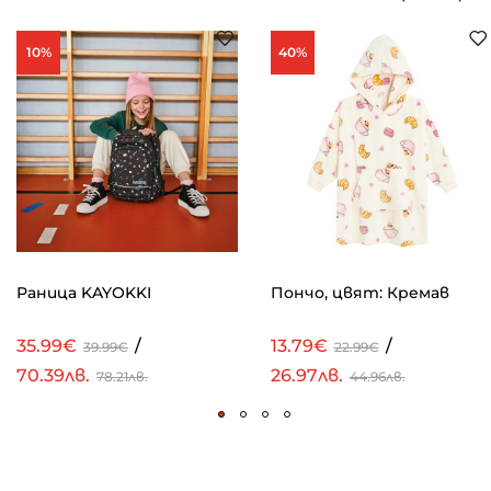
10%
40%
Раница KAYOKKI
Пончо, цвят: Кремав
35.99€
/
13.79€
/
39.99€
22.99€
70.39лв.
26.97лв.
78.21лв.
44.96лв.