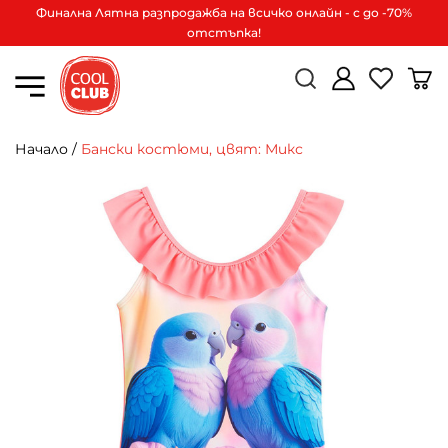
Финална Лятна разпродажба на всичко онлайн - с до -70%
отстъпка!
Начало
/
Бански костюми, цвят: Микс