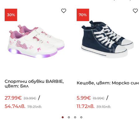
30%
70%
Спортни обувки BARBIE,
Кецове, цвят: Морско син
цвят: Бял
27.99€
/
5.99€
/
39.99€
19.99€
54.74лв.
11.72лв.
78.21лв.
39.10лв.