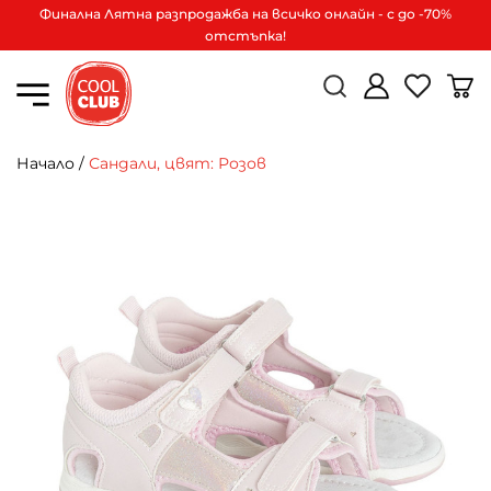
Финална Лятна разпродажба на всичко онлайн - с до -70%
отстъпка!
Начало
/
Сандали, цвят: Розов