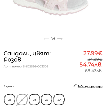
1
/6
27.99€
Сандали, цвят:
Розов
34.99€
54.74лв.
Арт. номер: SNO2S26-CG3302
68.43лв.
Размер
Таблица с размери
26
27
28
29
30