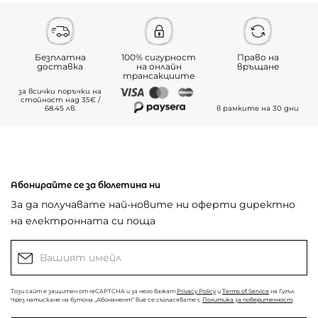
Безплатна
100% сигурност
Право на
доставка
на онлайн
връщане
трансакциите
за всички поръчки на
стойност над 35€ /
68.45 лв.
в рамките на 30 дни
Абонирайте се за бюлетина ни
За да получавате най-новите ни оферти директно
на електронната си поща
Този сайт е защитен от reCAPTCHA и за него важат
Privacy Policy
и
Terms of Service
на Гугъл.
Чрез натискане на бутона „Абонамент“ вие се съгласявате с
Политика за поверителност
.