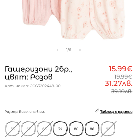
1
/6
15.99€
Гащеризони 2бр.,
цвят: Розов
19.99€
31.27лв.
Арт. номер: CCG3202448-00
39.10лв.
Размер: Височина в см.
Таблица с размери
56
62
68
74
80
86
92