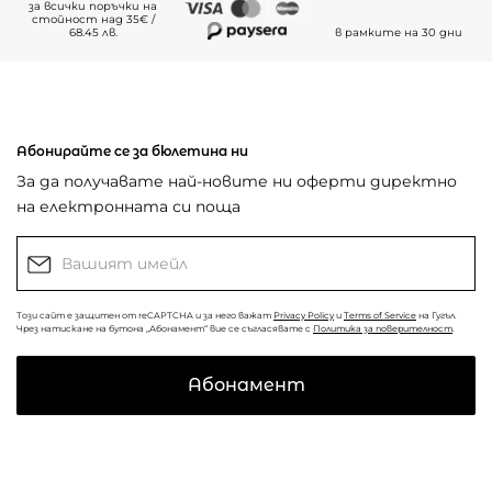
за всички поръчки на
стойност над 35€ /
68.45 лв.
в рамките на 30 дни
Абонирайте се за бюлетина ни
За да получавате най-новите ни оферти директно
на електронната си поща
Този сайт е защитен от reCAPTCHA и за него важат
Privacy Policy
и
Terms of Service
на Гугъл.
Чрез натискане на бутона „Абонамент“ вие се съгласявате с
Политика за поверителност
.
Абонамент