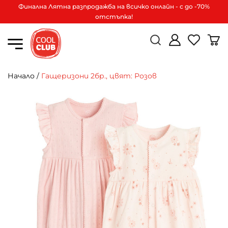
Финална Лятна разпродажба на всичко онлайн - с до -70%
отстъпка!
Начало
/
Гащеризони 2бр., цвят: Розов