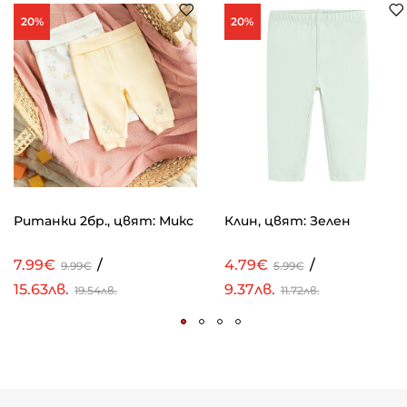
20%
20%
Ританки 2бр., цвят: Микс
Клин, цвят: Зелен
7.99€
/
4.79€
/
9.99€
5.99€
15.63лв.
9.37лв.
19.54лв.
11.72лв.