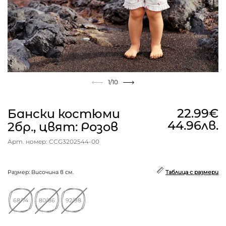
1
/10
22.99€
Бански костюми
44.96лв.
2бр., цвят: Розов
Арт. номер: CCG3202544-00
Размер: Височина в см.
Таблица с размери
68/74
80/86
92/98