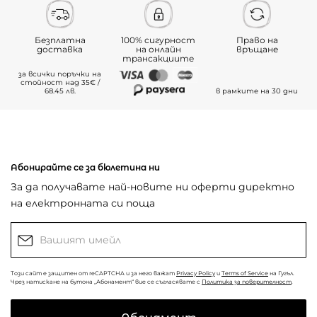
Безплатна
100% сигурност
Право на
доставка
на онлайн
връщане
трансакциите
за всички поръчки на
стойност над 35€ /
68.45 лв.
в рамките на 30 дни
Абонирайте се за бюлетина ни
За да получавате най-новите ни оферти директно
на електронната си поща
Този сайт е защитен от reCAPTCHA и за него важат
Privacy Policy
и
Terms of Service
на Гугъл.
Чрез натискане на бутона „Абонамент“ вие се съгласявате с
Политика за поверителност
.