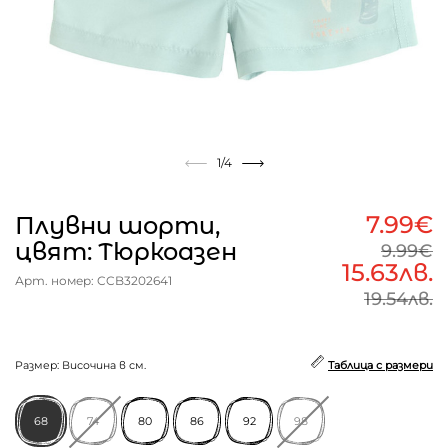
1
/4
7.99€
Плувни шорти,
цвят: Тюркоазен
9.99€
15.63лв.
Арт. номер: CCB3202641
19.54лв.
Размер: Височина в см.
Таблица с размери
68
74
80
86
92
98