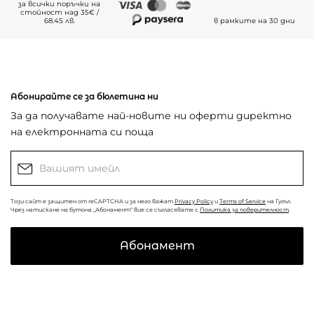
за всички поръчки на
стойност над 35€ /
68.45 лв.
в рамките на 30 дни
Абонирайте се за бюлетина ни
За да получавате най-новите ни оферти директно
на електронната си поща
Този сайт е защитен от reCAPTCHA и за него важат
Privacy Policy
и
Terms of Service
на Гугъл.
Чрез натискане на бутона „Абонамент“ вие се съгласявате с
Политика за поверителност
.
Абонамент