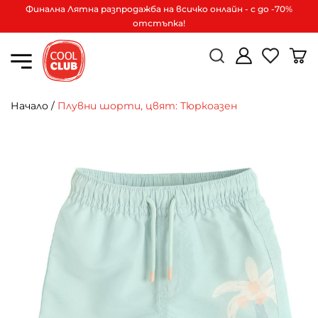
Финална Лятна разпродажба на всичко онлайн - с до -70%
отстъпка!
Начало
/
Плувни шорти, цвят: Тюркоазен