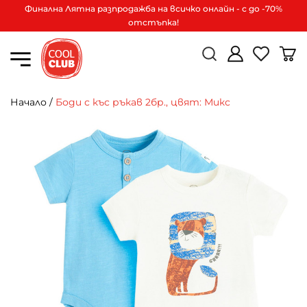
Финална Лятна разпродажба на всичко онлайн - с до -70%
отстъпка!
Начало
/
Боди с къс ръкав 2бр., цвят: Микс