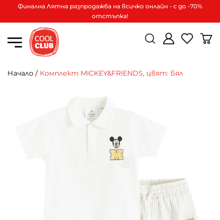
Финална Лятна разпродажба на всичко онлайн - с до -70%
отстъпка!
Начало
/
Комплект MICKEY&FRIENDS, цвят: Бял