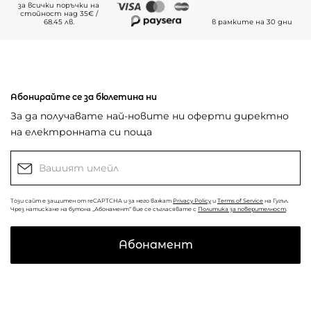
за всички поръчки на
стойност над 35€ /
68.45 лв.
в рамките на 30 дни
Абонирайте се за бюлетина ни
За да получавате най-новите ни оферти директно
на електронната си поща
Този сайт е защитен от reCAPTCHA и за него важат
Privacy Policy
и
Terms of Service
на Гугъл.
Чрез натискане на бутона „Абонамент“ вие се съгласявате с
Политика за поверителност
.
Абонамент