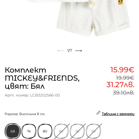
1
/7
15.99€
Комплект
MICKEY&FRIENDS,
19.99€
31.27лв.
цвят: Бял
39.10лв.
Арт. номер: LCB3202566-00
Размер: Височина в см.
Таблица с размери
68
74
80
86
92
98