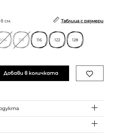
в см.
Таблица с размери
104
110
116
122
128
Добави в количката
родукта