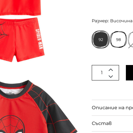
Размер: Височина 
92
98
Описание на п
Състав