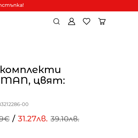
отстъпка!
 комплекти
-MAN, цвят:
B3212286-00
/
31.27лв.
99€
39.10лв.