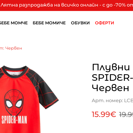
Лятна разпродажба на всичко онлайн - с до -70% 
БЕБЕ МОМЧЕ
БЕБЕ МОМИЧЕ
ОБУВКИ
ОФЕРТИ
т: Червен
Плувни
SPIDER
Червен
Арт. номер: LC
15.99€
19.