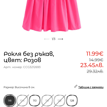
1
/3
11.99€
Рокля без ръкав,
цвят: Розов
14.99€
23.45лв.
Арт. номер: CCG3212693
29.32лв.
Размер: Височина в см.
Таблица с размери
98
104
110
116
122
128