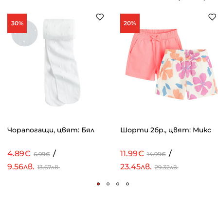
30%
20%
Чорапогащи, цвят: Бял
Шорти 2бр., цвят: Микс
4.89€
/
11.99€
/
6.99€
14.99€
9.56лв.
23.45лв.
13.67лв.
29.32лв.