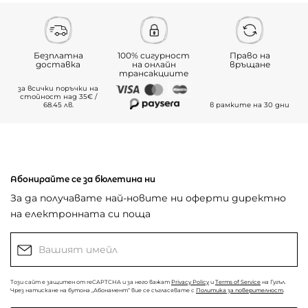
Безплатна
100% сигурност
Право на
доставка
на онлайн
връщане
трансакциите
за всички поръчки на
стойност над 35€ /
68.45 лв.
в рамките на 30 дни
Абонирайте се за бюлетина ни
За да получавате най-новите ни оферти директно
на електронната си поща
Този сайт е защитен от reCAPTCHA и за него важат
Privacy Policy
и
Terms of Service
на Гугъл.
Чрез натискане на бутона „Абонамент“ вие се съгласявате с
Политика за поверителност
.