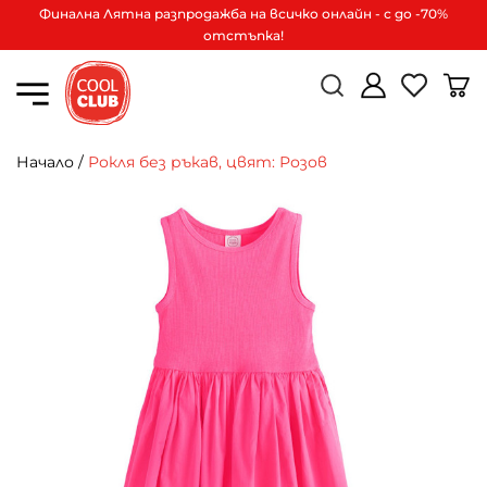
Финална Лятна разпродажба на всичко онлайн - с до -70%
отстъпка!
Начало
/
Рокля без ръкав, цвят: Розов