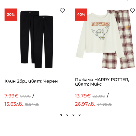
20%
40%
Пижама HARRY POTTER,
Клин 2бр., цвят: Черен
цвят: Микс
7.99€
/
13.79€
/
9.99€
22.99€
15.63лв.
26.97лв.
19.54лв.
44.96лв.