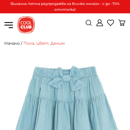
Финална Лятна разпродажба на всичко онлайн - с до -70%
отстъпка!
Начало
/
Пола, цвят: Деним