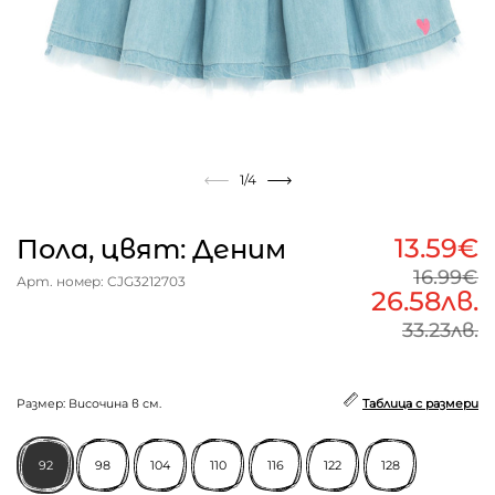
1
/4
13.59€
Пола, цвят: Деним
16.99€
Арт. номер: CJG3212703
26.58лв.
33.23лв.
Размер: Височина в см.
Таблица с размери
92
98
104
110
116
122
128