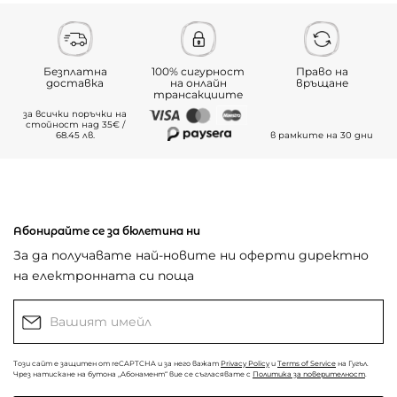
Безплатна
100% сигурност
Право на
доставка
на онлайн
връщане
трансакциите
за всички поръчки на
стойност над 35€ /
68.45 лв.
в рамките на 30 дни
Абонирайте се за бюлетина ни
За да получавате най-новите ни оферти директно
на електронната си поща
Този сайт е защитен от reCAPTCHA и за него важат
Privacy Policy
и
Terms of Service
на Гугъл.
Чрез натискане на бутона „Абонамент“ вие се съгласявате с
Политика за поверителност
.