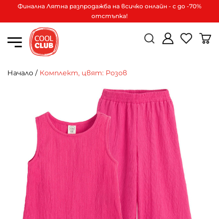
Финална Лятна разпродажба на всичко онлайн - с до -70%
отстъпка!
Начало
/
Комплект, цвят: Розов