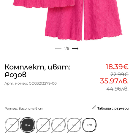
1
/6
18.39€
Комплект, цвят:
Розов
22.99€
35.97лв.
Арт. номер: CCG3213279-00
44.96лв.
Размер: Височина в см.
Таблица с размери
98
104
110
116
122
128