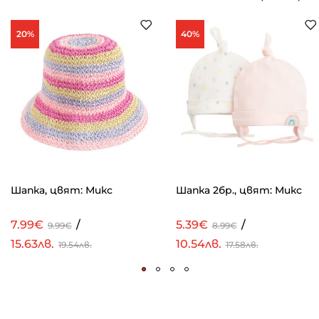
20%
40%
Шапка, цвят: Микс
Шапка 2бр., цвят: Микс
7.99€
/
5.39€
/
9.99€
8.99€
15.63лв.
10.54лв.
19.54лв.
17.58лв.