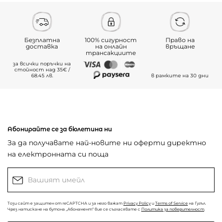
Безплатна
100% сигурност
Право на
доставка
на онлайн
връщане
трансакциите
за всички поръчки на
стойност над 35€ /
68.45 лв.
в рамките на 30 дни
Абонирайте се за бюлетина ни
За да получавате най-новите ни оферти директно
на електронната си поща
Този сайт е защитен от reCAPTCHA и за него важат
Privacy Policy
и
Terms of Service
на Гугъл.
Чрез натискане на бутона „Абонамент“ вие се съгласявате с
Политика за поверителност
.