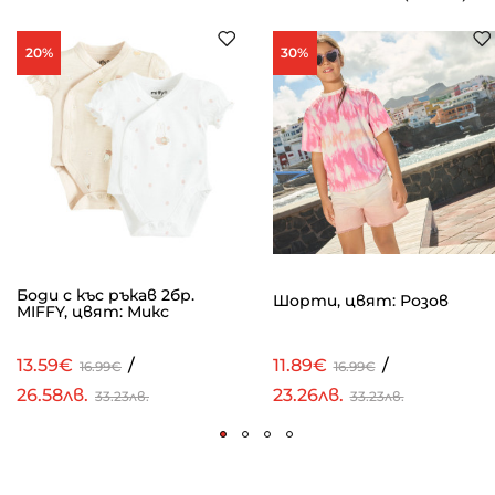
20%
30%
Боди с къс ръкав 2бр.
Шорти, цвят: Розов
MIFFY, цвят: Микс
13.59€
/
11.89€
/
16.99€
16.99€
26.58лв.
23.26лв.
33.23лв.
33.23лв.