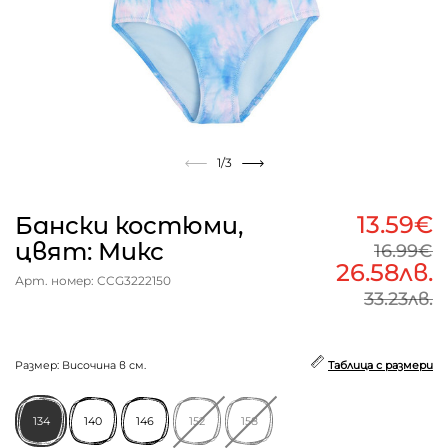
1
/3
13.59€
Бански костюми,
цвят: Микс
16.99€
26.58лв.
Арт. номер: CCG3222150
33.23лв.
Размер: Височина в см.
Таблица с размери
134
140
146
152
158