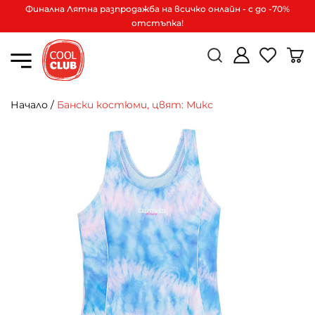
Финална Лятна разпродажба на всичко онлайн - с до -70%
отстъпка!
Начало
/
Бански костюми, цвят: Микс