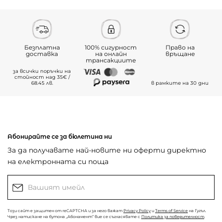
Безплатна
100% сигурност
Право на
доставка
на онлайн
връщане
трансакциите
за всички поръчки на
стойност над 35€ /
68.45 лв.
в рамките на 30 дни
Абонирайте се за бюлетина ни
За да получавате най-новите ни оферти директно
на електронната си поща
Този сайт е защитен от reCAPTCHA и за него важат
Privacy Policy
и
Terms of Service
на Гугъл.
Чрез натискане на бутона „Абонамент“ вие се съгласявате с
Политика за поверителност
.