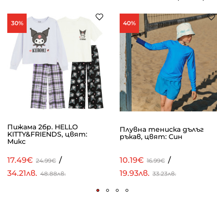
30%
40%
Пижама 2бр. HELLO
Плувна тениска дълъг
KITTY&FRIENDS, цвят:
ръкав, цвят: Син
Микс
17.49€
/
10.19€
/
24.99€
16.99€
34.21лв.
19.93лв.
48.88лв.
33.23лв.