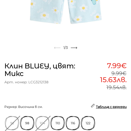
1
/3
7.99€
Клин BLUEY, цвят:
Микс
9.99€
15.63лв.
Арт. номер: LCG3212138
19.54лв.
Размер: Височина в см.
Таблица с размери
92
98
104
110
116
122