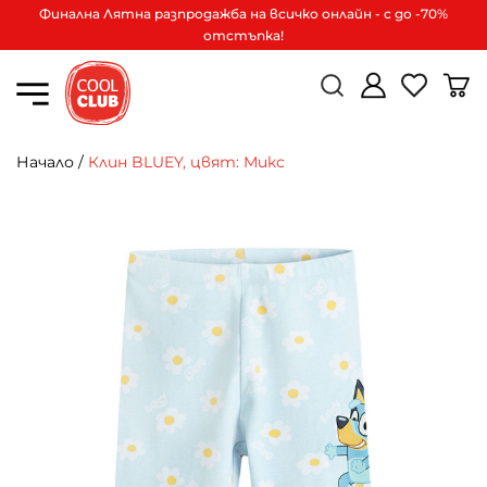
Финална Лятна разпродажба на всичко онлайн - с до -70%
отстъпка!
Начало
/
Клин BLUEY, цвят: Микс