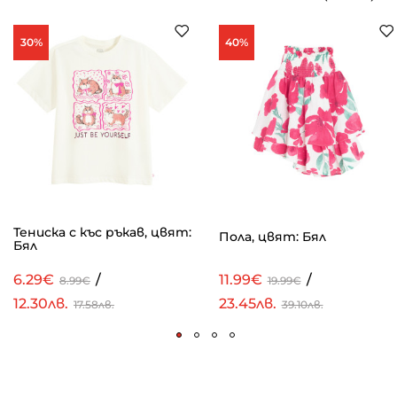
30%
40%
Тениска с къс ръкав, цвят:
Пола, цвят: Бял
Бял
6.29€
/
11.99€
/
8.99€
19.99€
12.30лв.
23.45лв.
17.58лв.
39.10лв.