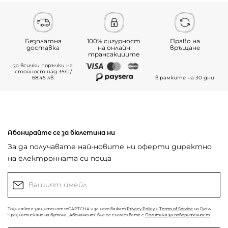
Безплатна
100% сигурност
Право на
доставка
на онлайн
връщане
трансакциите
за всички поръчки на
стойност над 35€ /
68.45 лв.
в рамките на 30 дни
Абонирайте се за бюлетина ни
За да получавате най-новите ни оферти директно
на електронната си поща
Този сайт е защитен от reCAPTCHA и за него важат
Privacy Policy
и
Terms of Service
на Гугъл.
Чрез натискане на бутона „Абонамент“ вие се съгласявате с
Политика за поверителност
.