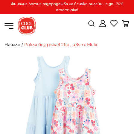
Финална Лятна разпродажба на всичко онлайн - с до -70%
отстъпка!
Начало
/
Рокля без ръкав 2бр., цвят: Микс