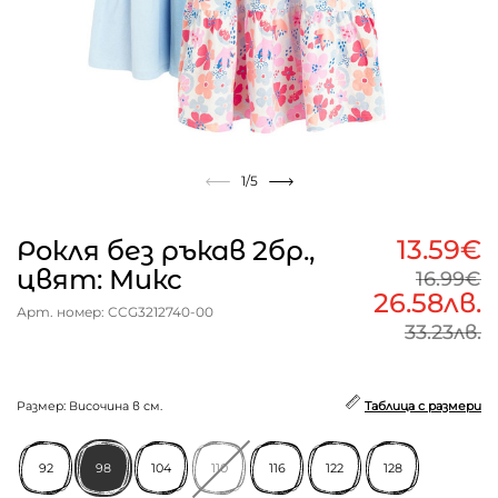
1
/5
13.59€
Рокля без ръкав 2бр.,
цвят: Микс
16.99€
26.58лв.
Арт. номер: CCG3212740-00
33.23лв.
Размер: Височина в см.
Таблица с размери
92
98
104
110
116
122
128