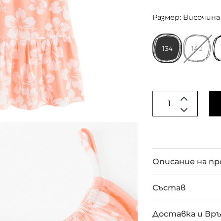
Размер: Височина 
134
140
Описание на п
Състав
Доставка и Вр