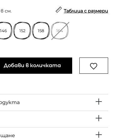
в см.
Таблица с размери
146
152
158
164
Добави в количката
родукта
ъщане