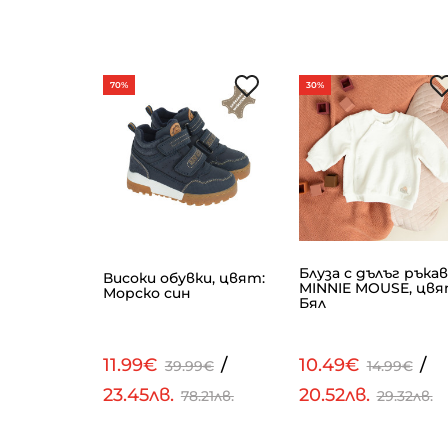
70%
30%
Блуза с дълъг ръкав
анталон
Високи обувки, цвят:
MINNIE MOUSE, цвя
 Микс
Морско син
Бял
/
11.99€
/
10.49€
/
99€
39.99€
14.99€
23.45лв.
20.52лв.
.23лв.
78.21лв.
29.32лв.