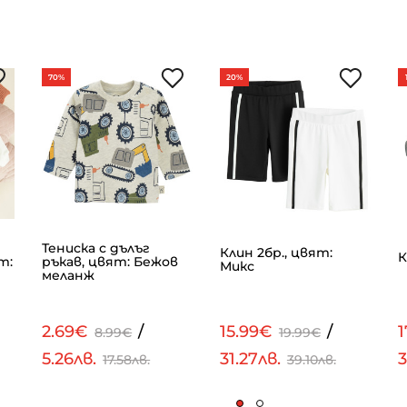
70%
20%
Тениска с дълъг
Клин 2бр., цвят:
К
т:
ръкав, цвят: Бежов
Микс
меланж
2.69€
/
15.99€
/
8.99€
19.99€
5.26лв.
31.27лв.
3
17.58лв.
39.10лв.