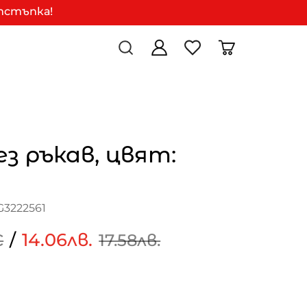
отстъпка!
ез ръкав, цвят:
G3222561
/
14.06лв.
€
17.58лв.