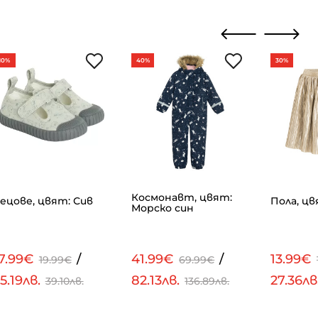
10%
40%
30%
Космонавт, цвят:
ецове, цвят: Сив
Пола, ц
Морско син
17.99€
/
41.99€
/
13.99€
19.99€
69.99€
5.19лв.
82.13лв.
27.36лв
39.10лв.
136.89лв.