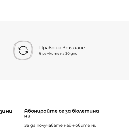
Право на връщане
в рамките на 30 дни
зини
Абонирайте се за бюлетина
ни
За да получавате най-новите ни