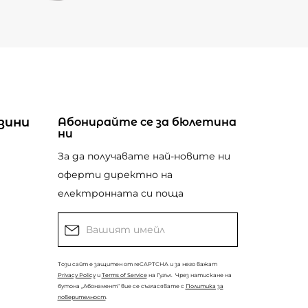
зини
Абонирайте се за бюлетина
ни
За да получавате най-новите ни
оферти директно на
електронната си поща
Този сайт е защитен от reCAPTCHA и за него важат
Privacy Policy
и
Terms of Service
на Гугъл.
Чрез натискане на
бутона „Абонамент“ вие се съгласявате с
Политика за
поверителност
.