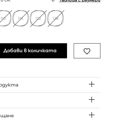
в см.
Таблица с размери
110
116
122
128
Добави в количката
родукта
ъщане