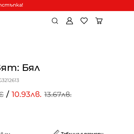
отстъпка!
вят: Бял
3212613
/
10.93лв.
€
13.67лв.