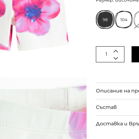
Размер: Височина 
98
104
Описание на п
Състав
Доставка и Вр