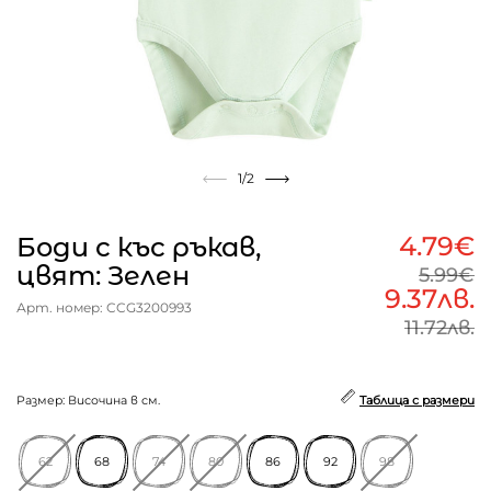
1
/2
4.79€
Боди с къс ръкав,
цвят: Зелен
5.99€
9.37лв.
Арт. номер: CCG3200993
11.72лв.
Размер: Височина в см.
Таблица с размери
62
68
74
80
86
92
98