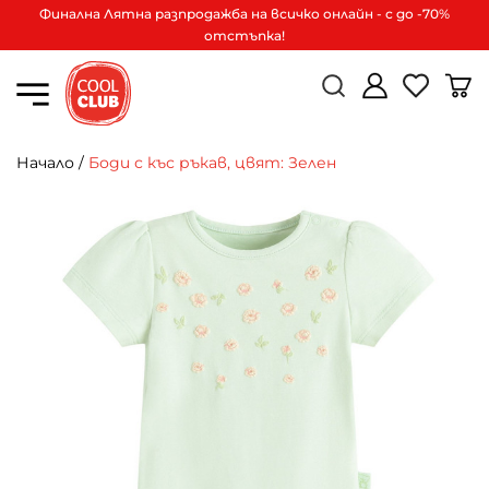
Финална Лятна разпродажба на всичко онлайн - с до -70%
отстъпка!
Начало
/
Боди с къс ръкав, цвят: Зелен