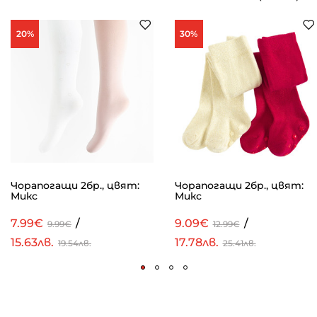
20%
30%
Чорапогащи 2бр., цвят:
Чорапогащи 2бр., цвят:
Микс
Микс
7.99€
/
9.09€
/
9.99€
12.99€
15.63лв.
17.78лв.
19.54лв.
25.41лв.