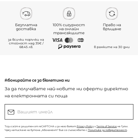
Безплатна
100% сигурност
Право на
доставка
на онлайн
връщане
трансакциите
за всички поръчки на
стойност над 35€ /
68.45 лв.
в рамките на 30 дни
Абонирайте се за бюлетина ни
За да получавате най-новите ни оферти директно
на електронната си поща
Този сайт е защитен от reCAPTCHA и за него важат
Privacy Policy
и
Terms of Service
на Гугъл.
Чрез натискане на бутона „Абонамент“ вие се съгласявате с
Политика за поверителност
.