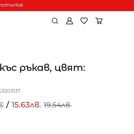
отстъпка!
 къс ръкав, цвят:
G3203137
/
15.63лв.
€
19.54лв.