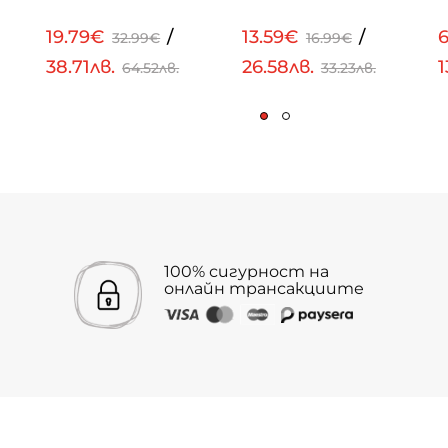
19.79€
/
13.59€
/
32.99€
16.99€
38.71лв.
26.58лв.
1
64.52лв.
33.23лв.
100% сигурност на
онлайн трансакциите