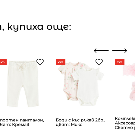
 купиха още:
30%
20%
40%
Компле
портен панталон,
Боди с къс ръкав 2бр.,
Аксесoар
вят: Кремав
цвят: Микс
Светло 