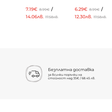
/
7.19€
/
6.29€
/
€
8.99€
8.99€
14.06лв.
12.30лв.
72лв.
17.58лв.
17.58лв.
Безплатна доставка
за всички поръчки на
стойност над 35€ / 68.45 лв.