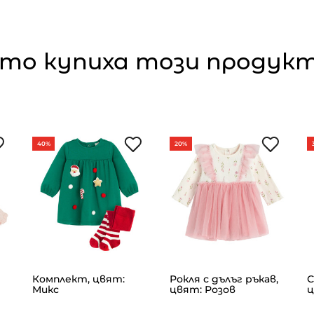
то купиха този продукт,
40%
20%
Комплект, цвят:
Рокля с дълъг ръкав,
С
Микс
цвят: Розов
ц