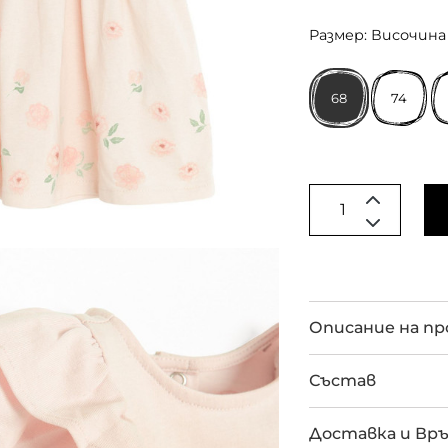
Размер: Височина 
68
74
Описание на п
Състав
Доставка и Вр