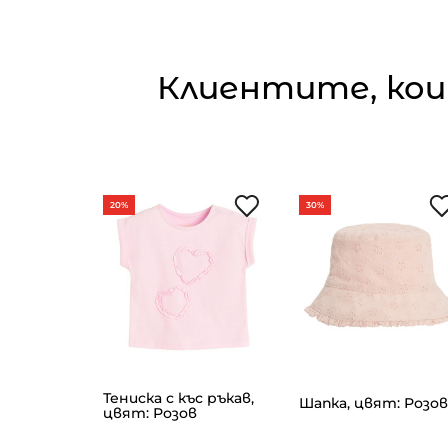
Клиентите, кои
20%
30%
с ръкав,
Тениска с къс ръкав,
Шапка, цвят: Розов
в
цвят: Розов