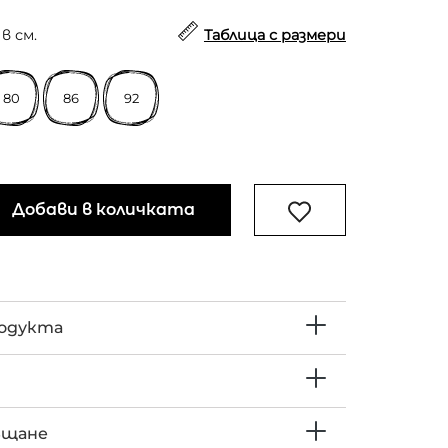
в см.
Таблица с размери
80
86
92
Добави в количката
родукта
ъщане