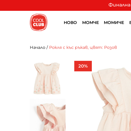
Финална 
НОВО
МОМЧЕ
МОМИЧЕ
Начало
/
Рокля с къс ръкав, цвят: Розов
20%